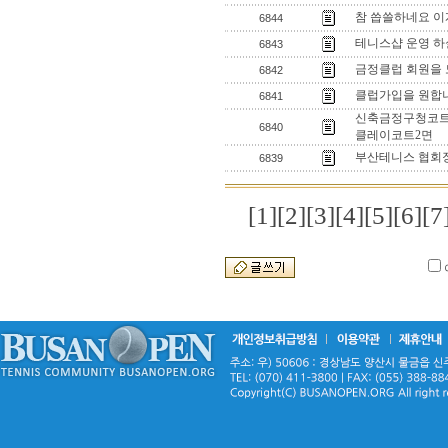
참 씁쓸하네요 이
6844
테니스샵 운영 하
6843
금정클럽 회원을 
6842
클럽가입을 원합니
6841
신축금정구청코트
6840
클레이코트2면
부산테니스 협회장
6839
[1]
[2]
[3]
[4]
[5]
[6]
[7