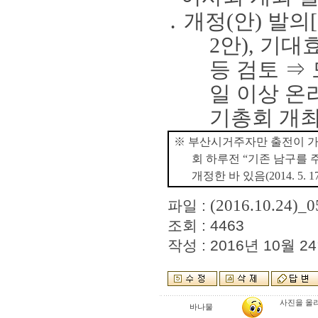
․
개정
(
안
)
발의
[
2
안
),
기대효
등 검토
⇒
일 이상 
기총회 개
※
부산시거주자만 출전이 가
회 하루전
“
기존 남구를 
개정한 바 있음
(2014. 5. 1
(2016.10.24)_0
파일 :
조회 : 4463
작성 : 2016년 10월 24
사진을 올
바나물