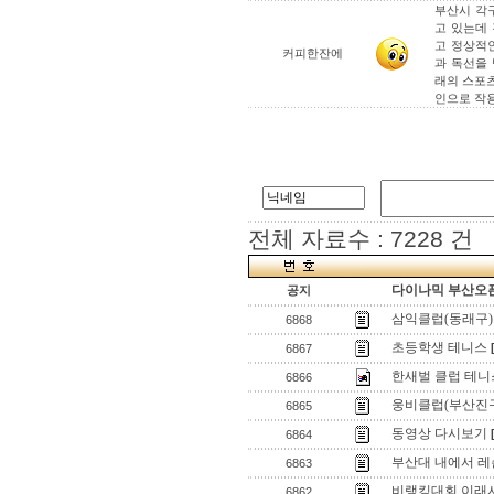
부산시 각
고 있는데
고 정상적
커피한잔에
과 독선을
래의 스포
인으로 작용
전체 자료수 : 7228 건
다이나믹 부산오픈
공지
삼익클럽(동래구)
6868
초등학생 테니스
6867
한새벌 클럽 테니
6866
웅비클럽(부산진구)
6865
동영상 다시보기
6864
부산대 내에서 레슨
6863
비랭킹대회 이래서
6862