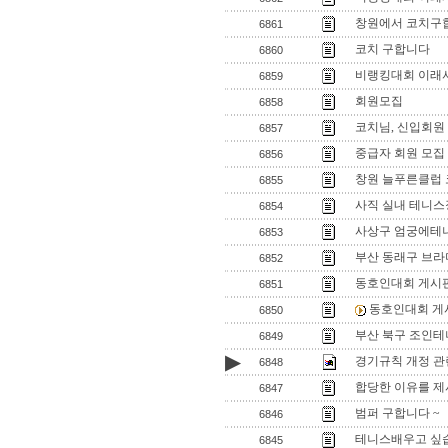
창원에서 코치구
6861
코치 구합니다
6860
비랭킹대회 이래
6859
회원모집
6858
코치님, 신입회원
6857
중급자 회원 모집
6856
창원 늘푸른클럽
6855
사직 실내 테니스
6854
사상구 엄궁에테
6853
부산 동래구 브라
6852
동호인대회 게시판
6851
동호인대회 게
6850
부산 북구 조인테
6849
▶
경기규칙 개정 관
6848
합당한 이유를 제
6847
범퍼 구합니다 ~
6846
테니스배우고 싶
6845