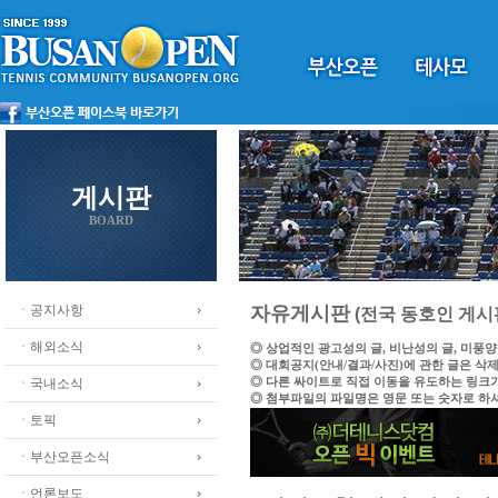
게시판
BOARD
ㆍ공지사항
자유게시판
(전국 동호인 게시
ㆍ해외소식
◎ 상업적인 광고성의 글, 비난성의 글, 미풍
◎ 대회공지(안내/결과/사진)에 관한 글은 삭
◎ 다른 싸이트로 직접 이동을 유도하는 링크
ㆍ국내소식
◎ 첨부파일의 파일명은 영문 또는 숫자로 하
ㆍ토픽
ㆍ부산오픈소식
ㆍ언론보도