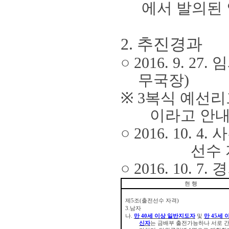
에서 발의된
2.
추진경과
○
2016. 9. 27.
임
무국장
)
※
3
복식 예선리
이라고 안
○
2016. 10. 4.
사
선수
○
2016. 10. 7.
경
현 행
제
5
조
(
출전선수 자격
)
3.
남자
나
.
만
40
세 이상 일반지도자
및
만
45
세 
신자
는 금배부 출전가능하나 서로 간