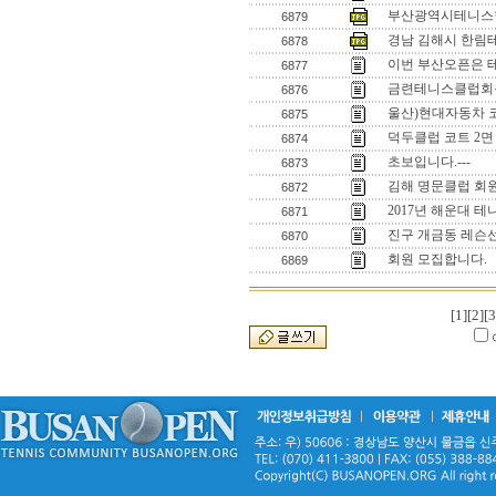
부산광역시테니스
6879
경남 김해시 한림
6878
이번 부산오픈은 
6877
금련테니스클럽회
6876
울산)현대자동차 
6875
덕두클럽 코트 2
6874
초보입니다.---
6873
김해 명문클럽 회
6872
2017년 해운대 
6871
진구 개금동 레슨
6870
회원 모집합니다.
6869
[1]
[2]
[3