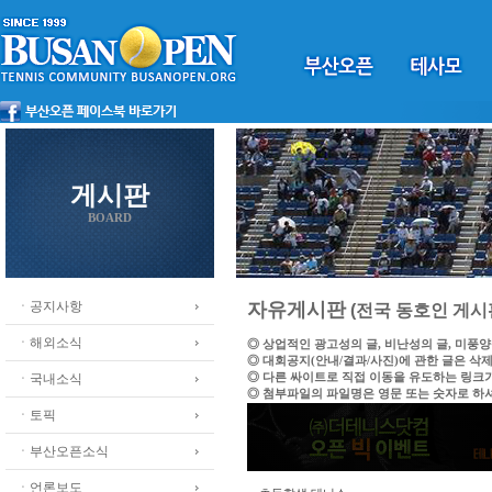
게시판
BOARD
ㆍ공지사항
자유게시판
(전국 동호인 게시
ㆍ해외소식
◎ 상업적인 광고성의 글, 비난성의 글, 미풍
◎ 대회공지(안내/결과/사진)에 관한 글은 삭
◎ 다른 싸이트로 직접 이동을 유도하는 링크
ㆍ국내소식
◎ 첨부파일의 파일명은 영문 또는 숫자로 하
ㆍ토픽
ㆍ부산오픈소식
ㆍ언론보도