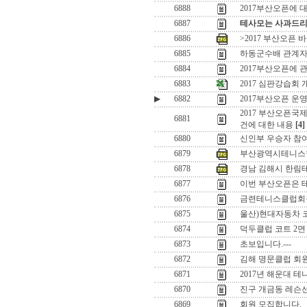
6888
2017부산오픈에 
6887
테사모는 사과드리
6886
>2017 부산오픈 
6885
하동군수배 관계
6884
2017부산오픈에 
6883
2017 심판강습회 
▶
6882
2017부산오픈 운
2017 부산오픈
6881
건에 대한 내용
[4]
6880
신인부 우승자 참
6879
부산광역시테니스
6878
경남 김해시 한림
6877
이번 부산오픈은 
6876
금련테니스클럽회
6875
울산)현대자동차 
6874
덕두클럽 코트 2
6873
초보입니다.---
6872
김해 명문클럽 회
6871
2017년 해운대 
6870
진구 개금동 레슨
6869
회원 모집합니다.