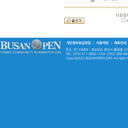
[1]
[2]
[3