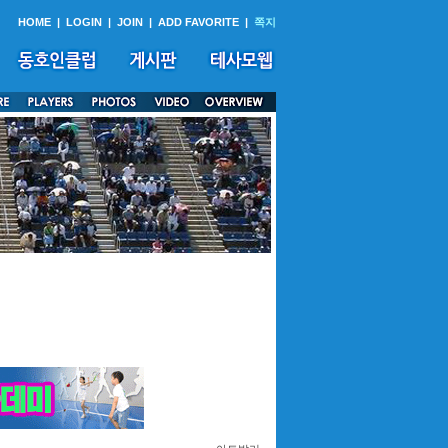
HOME
|
LOGIN
|
JOIN
|
ADD FAVORITE
|
쪽지