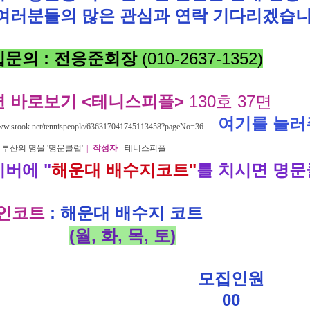
 여러분들의
많은 관심과 연락 기다리겠습
입문의 : 전응준회장
(010-2637-1352)
면 바로보기 <테니스피플>
130호 37면
여기를 눌러
www.srook.net/tennispeople/636317041745113458?pageNo=36
부산의 명물 '명문클럽'
|
작성자
테니스피플
버에 "
해운대 배수지코트"
를 치시면 명문
메인코트
: 해운대 배수지 코트
(월, 화, 목, 토)
모집인원
00