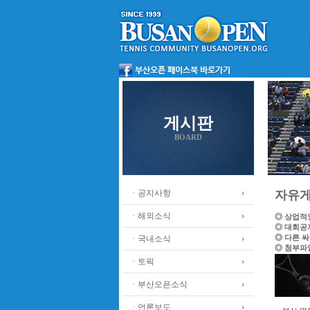
게시판
BOARD
ㆍ공지사항
자유
ㆍ해외소식
◎ 상업적
◎ 대회공
◎ 다른 
ㆍ국내소식
◎ 첨부파
ㆍ토픽
ㆍ부산오픈소식
ㆍ언론보도