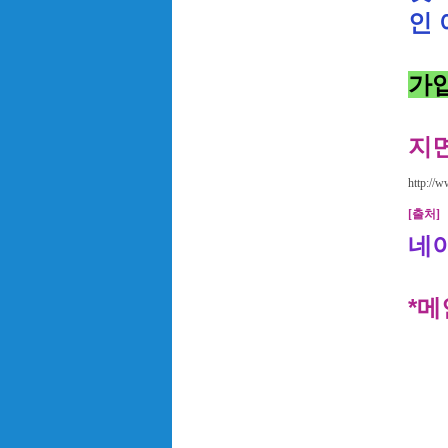
인
가
지
http://
[출처]
네이
*