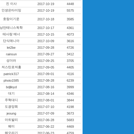
진 이사
2017-10-19
4448
인생은타이밍
2017-10-19
5575
호랑이기운
2017-10-18
3585
낭만테니스독학
2017-10-17
4361
테사랑 메너
2017-10-15
4073
단식매니아
2017-10-09
3616
let2be
2017-09-28
4726
rainsun
2017-09-27
3412
성더러
2017-09-25
3705
져스틴로져홍
2017-09-05
4405
patrick317
2017-09-01
4116
photo1585
2017-08-28
6239
bdjlloyd
2017-08-16
3999
대기
2017-08-14
4346
주혁대디
2017-08-01
3844
도광양회
2017-07-10
4198
jeoung
2017-07-09
3673
아트발리
2017-06-28
5683
혜미
2017-06-22
4469
해오라기
2017-06-23
4759