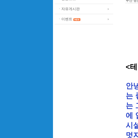
부산 명
ㆍ자유게시판
ㆍ이벤트
<
안
는 
는
에
시
멋