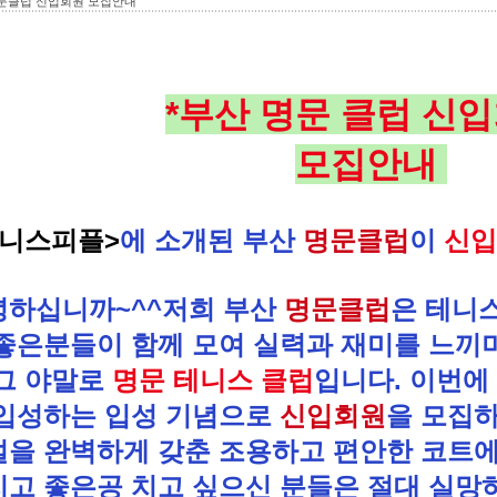
문클럽 신입회원 모집안내
*부산 명문 클럽 신입
모집안내
테니스피플>
에
소개된 부산
명문클럽
이
신입
녕하십니까~^^저희 부산
명문클럽
은
테니스
좋은분들이 함께 모여 실력과 재미를 느끼
 그 야말로
명문 테니스
클럽
입니다. 이번에
 입성하는 입성 기념으로
신입회원
을 모집하
설을 완벽하게 갖춘 조용하고 편안한 코트에
지고 좋은공 치고 싶으신
분들은 절대 실망하