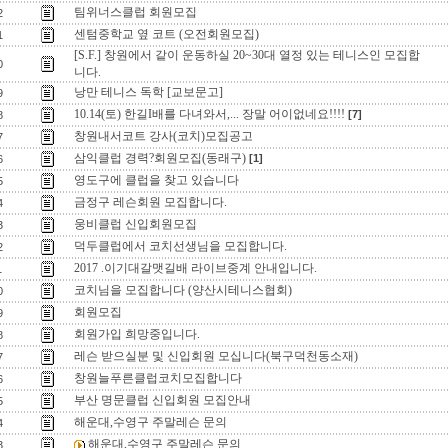
팀위너스클럽 회원모집
2
센텀중학교 옆 코트 (오전회원모집)
1
[S.F.] 창원에서 같이 운동하실 20~30대 열정 있는 테니스인 모집합
0
니다.
낭만 테니스 독학 [교보문고]
9
10.14(토) 한길I배를 다녀와서,... 장말 어이없네요!!!!
[7]
8
창원내서코트 강사(코치)모집공고
7
삼익클럽 경력?회원모집(동래구)
[1]
6
영도구에 클럽을 찾고 있습니다
5
금정구 레슨회원 모집합니다.
4
웅비클럽 신입회원모집
3
덕두클럽에서 코치선생님을 모집합니다.
2
2017 .이기대갈맷길배 라이브중계 안내입니다.
1
코치님을 모집합니다 (양산시테니스협회)
0
회원모집
9
회원가입 희망중입니다.
8
레슨 받으실분 및 신입회원 모십니다(북구덕천동소재)
7
창원늘푸른클럽코치모집합니다
6
부산 명문클럽 신입회원 모집안내
5
해운대,수영구 주말레슨 문의
4
해운대,수영구 주말레슨 문의
3