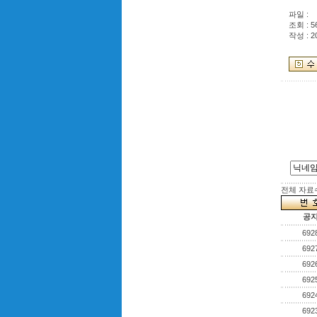
파일 :
조회 : 5
작성 : 2
전체 자료수 
공
692
692
692
692
692
692