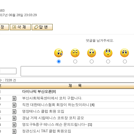
683
017년 06월 28일 23:03:29
댓글을 남겨주세요.
: 7228 건
다이나믹 부산오픈[0]
지
부산사회체육센터에서 코치 구합니다.
8
직전 대한테니스협회 회장이 하는짓이라니
[4]
7
명장테니스 클럽 회원 모집
6
경남 거제 시립테니스 코트장 코치 공모
5
영도구&중구 테니스 레슨 문의드립니다~
[1]
4
정관신도시 T&T 클럽 회원모집
3