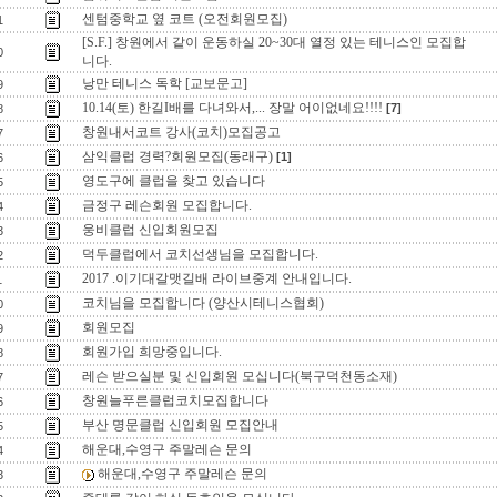
센텀중학교 옆 코트 (오전회원모집)
1
[S.F.] 창원에서 같이 운동하실 20~30대 열정 있는 테니스인 모집합
0
니다.
낭만 테니스 독학 [교보문고]
9
10.14(토) 한길I배를 다녀와서,... 장말 어이없네요!!!!
[7]
8
창원내서코트 강사(코치)모집공고
7
삼익클럽 경력?회원모집(동래구)
[1]
6
영도구에 클럽을 찾고 있습니다
5
금정구 레슨회원 모집합니다.
4
웅비클럽 신입회원모집
3
덕두클럽에서 코치선생님을 모집합니다.
2
2017 .이기대갈맷길배 라이브중계 안내입니다.
1
코치님을 모집합니다 (양산시테니스협회)
0
회원모집
9
회원가입 희망중입니다.
8
레슨 받으실분 및 신입회원 모십니다(북구덕천동소재)
7
창원늘푸른클럽코치모집합니다
6
부산 명문클럽 신입회원 모집안내
5
해운대,수영구 주말레슨 문의
4
해운대,수영구 주말레슨 문의
3