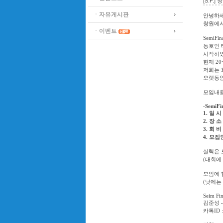
[S.F.
ㆍ자유게시판
안녕하
창원에
ㆍ이벤트
SemiFin
동호인
시작하
현재
20
저희는 
오랫동안
모임내용
-SemiFi
1.
일 시
2.
장 소
3.
회 비
4.
모집
실력은 
(
대회에
모임에 
(
낮에는
Seim Fin
김준성
카톡
ID 