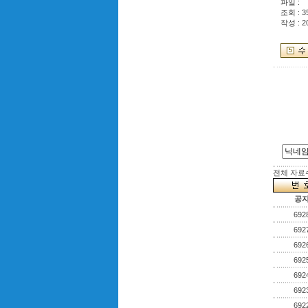
파일 :
조회 : 3
작성 : 2
전체 자료수 
공
692
692
692
692
692
692
692