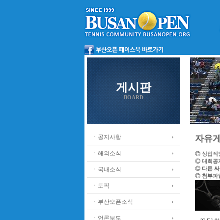
게시판
BOARD
ㆍ공지사항
자유
ㆍ해외소식
◎ 상업적
◎ 대회공
◎ 다른 
ㆍ국내소식
◎ 첨부파
ㆍ토픽
ㆍ부산오픈소식
ㆍ언론보도