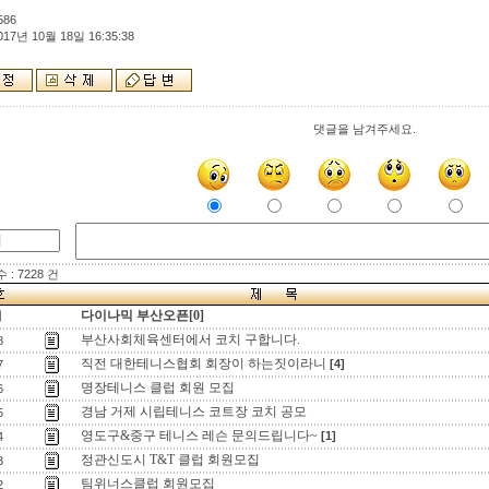
586
017년 10월 18일 16:35:38
댓글을 남겨주세요.
: 7228 건
다이나믹 부산오픈[0]
지
부산사회체육센터에서 코치 구합니다.
8
직전 대한테니스협회 회장이 하는짓이라니
[4]
7
명장테니스 클럽 회원 모집
6
경남 거제 시립테니스 코트장 코치 공모
5
영도구&중구 테니스 레슨 문의드립니다~
[1]
4
정관신도시 T&T 클럽 회원모집
3
팀위너스클럽 회원모집
2