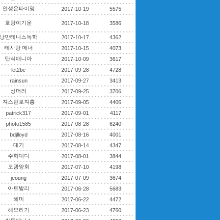
인생은타이밍
2017-10-19
5575
호랑이기운
2017-10-18
3586
낭만테니스독학
2017-10-17
4362
테사랑 메너
2017-10-15
4073
단식매니아
2017-10-09
3617
let2be
2017-09-28
4728
rainsun
2017-09-27
3413
성더러
2017-09-25
3706
져스틴로져홍
2017-09-05
4406
patrick317
2017-09-01
4117
photo1585
2017-08-28
6240
bdjlloyd
2017-08-16
4001
대기
2017-08-14
4347
주혁대디
2017-08-01
3844
도광양회
2017-07-10
4198
jeoung
2017-07-09
3674
아트발리
2017-06-28
5683
혜미
2017-06-22
4472
해오라기
2017-06-23
4760