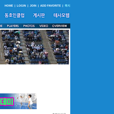
HOME
|
LOGIN
|
JOIN
|
ADD FAVORITE
|
쪽지