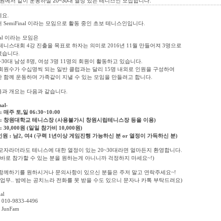
] 창원에서 같이 운동하실 20~30대 열정 있는 테니스인 모집합니다.
세요
.
서
SemiFinal
이라는 모임으로 활동 중인 초보 테니스인입니다
.
al
이라는 모임은
 테니스대회
4
강 진출을 목표로 하자는 의미로
2016
년
11
월 만들어져
3
명으로
였습니다
.
~30
대 남성
8
명
,
여성
3
명
11
명의 회원이 활동하고 있습니다
.
회원수가 수십명씩 되는 일반 클럽과는 달리
15
명 내외로 인원을 구성하여
 함께 운동하며 가족같이 지낼 수 있는 모임을 만들려고 합니다
.
과 개요는 다음과 같습니다
.
nal-
:
매주 토
,
일
06:30~10:00
:
창원대학교 테니스장
(
사용불가시 창원시립테니스장 등을 이용
)
: 30,000
원
(
일일 참가비
10,000
원
)
인원
:
남
2,
여
4 (
구력
1
년이상 게임진행 가능하신 분
or
열정이 가득하신 분
)
모자라더라도 테니스에 대한 열정이 있는
20~30
대라면 얼마든지 환영합니다
.
 바로 참가할 수 있는 분을 원하는게 아니니까 걱정하지 마세요
~!)
함께하기를 원하시거나 문의사항이 있으신 분들은 주저 말고 연락주세요
~!
 업무
..
밤에는 공치느라 전화를 못 받을 수도 있으니 문자나 카톡 부탁드려요
)
al
- 010-9833-4496
: JunFam