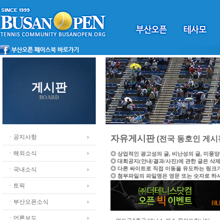
게시판
BOARD
ㆍ공지사항
자유게시판
(전국 동호인 게시
ㆍ해외소식
◎ 상업적인 광고성의 글, 비난성의 글, 미풍
◎ 대회공지(안내/결과/사진)에 관한 글은 삭
◎ 다른 싸이트로 직접 이동을 유도하는 링크
ㆍ국내소식
◎ 첨부파일의 파일명은 영문 또는 숫자로 하
ㆍ토픽
ㆍ부산오픈소식
ㆍ언론보도