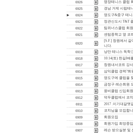
명장테니스 클럽 
6926
경남 거제 시립테
6925
영도구&중구 테니
▶
6924
정관신도시 T&T 
6923
팀위너스클럽 회
6922
센텀중학교 옆 코트
6921
[S.F.] 창원에서
6920
니다.
낭만 테니스 독학 
6919
10.14(토) 한길I배
6918
창원내서코트 강사
6917
삼익클럽 경력?회
6916
영도구에 클럽을 
6915
금정구 레슨회원 
6914
웅비클럽 신입회
6913
덕두클럽에서 코치
6912
2017 .이기대갈
6911
코치님을 모집합니
6910
회원모집
6909
회원가입 희망중입
6908
레슨 받으실분 및
6907