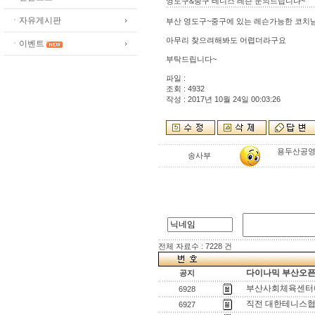
영도구&중구 테니스 레슨 문의드립니다~
ㆍ자유게시판
부산 영도구~중구에 있는 레슨가능한 코치님
아무리 찾으려해봐도 어렵더라구요
ㆍ이벤트
부탁드립니다~
파일 :
조회 : 4932
작성 : 2017년 10월 24일 00:03:26
용두산공영주
송사부
전체 자료수 : 7228 건
다이나믹 부산오픈[
공지
부산사회체육센터에
6928
직전 대한테니스협
6927