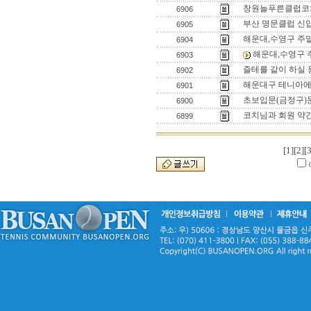
창원늘푸른클럽코
6906
부산 명문클럽 신
6905
해운대,수영구 주
6904
해운대,수영구 
6903
즐테를 같이 하실 
6902
해운대구 테니아에
6901
초보입문(금정구)
6900
코치님과 회원 약
6899
[1]
[2]
[3