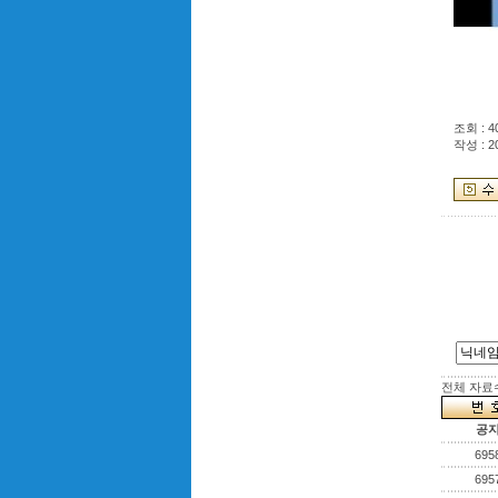
조회 : 4
작성 : 2
전체 자료수 
공
695
695