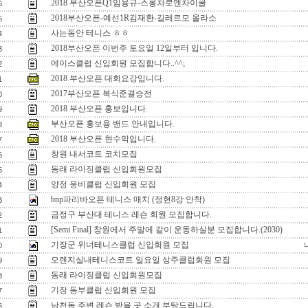
2018 부산오픈Q1임용규-스롱차로엔차이쿨
6
2018부산오픈-예선1R김재환-길레르모 올라소
5
사는동안 테니스 ㅎㅎ
4
2018부산오픈 이번주 토요일 12일부터 입니다.
3
에이스클럽 신입회원 모집합니다..^^;
2
2018 부산오픈 대회요강입니다.
1
2017부산오픈 복식준결승전
0
2018 부산오픈 홍보입니다.
9
부산오픈 홍보용 밴드 안내입니다.
8
2018 부산오픈 현수막입니다.
7
창원 내서코트 코치모집
6
동래 라이징클럽 신입회원모집
5
양정 웅비클럽 신입회원 모집
4
bnp파리바오픈 테니스 매치 (정현8강 안착)
3
금정구 부산대 테니스 레슨 회원 모집합니다.
2
[Semi Final] 창원에서 주말에 같이 운동하실분 모집합니다.(2030)
1
기장군 위너테니스클럽 신입회원 모집
0
오렌지실내테니스코트 일요일 상주클럽회원 모집
9
동래 라이징클럽 신입회원모집
8
기장 동부클럽 신입회원 모집
7
남천동 주변 레슨 받을 곳 소개 부탁드립니다.
6