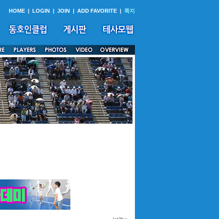
HOME
|
LOGIN
|
JOIN
|
ADD FAVORITE
|
쪽지