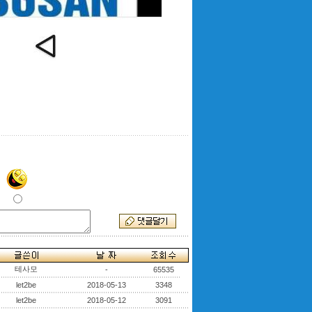
테사모
-
65535
let2be
2018-05-13
3348
let2be
2018-05-12
3091