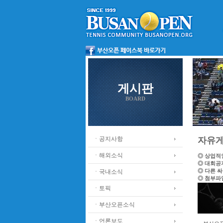
게시판
BOARD
ㆍ공지사항
자유
ㆍ해외소식
◎ 상업적
◎ 대회공
◎ 다른 
ㆍ국내소식
◎ 첨부파
ㆍ토픽
ㆍ부산오픈소식
ㆍ언론보도