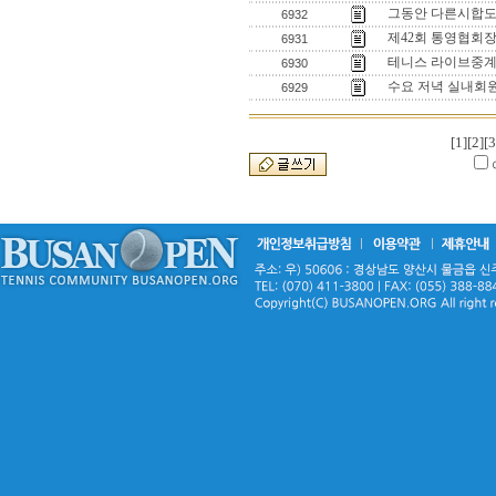
그동안 다른시합도
6932
제42회 통영협회
6931
테니스 라이브중계
6930
수요 저녁 실내회
6929
[1]
[2]
[3