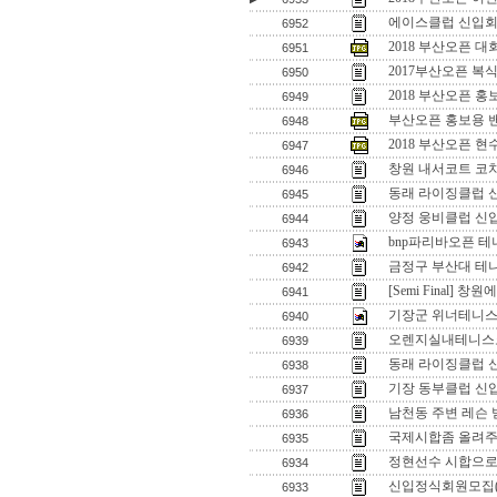
에이스클럽 신입회원
6952
2018 부산오픈 
6951
2017부산오픈 복
6950
2018 부산오픈 홍
6949
부산오픈 홍보용 
6948
2018 부산오픈 
6947
창원 내서코트 코
6946
동래 라이징클럽 
6945
양정 웅비클럽 신
6944
bnp파리바오픈 테
6943
금정구 부산대 테니
6942
[Semi Final]
6941
기장군 위너테니스
6940
오렌지실내테니스코
6939
동래 라이징클럽 
6938
기장 동부클럽 신
6937
남천동 주변 레슨 
6936
국제시합좀 올려주
6935
정현선수 시합으로
6934
신입정식회원모집
6933