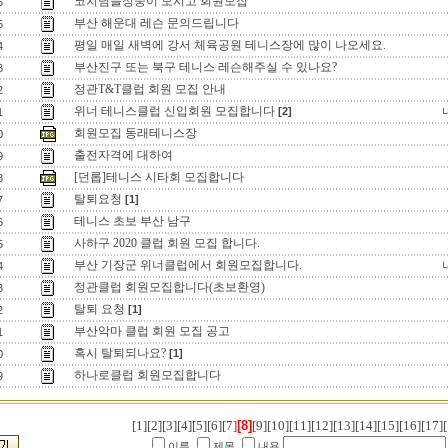
코치님을정중이 모시고 회원모집
6
부산 해운대 레슨 문의드립니다
5
평일 매일 새벽에 강서 체육공원 테니스장에 많이 나오세요.
4
부산진구 또는 북구 테니스 레슨해주실 수 있나요?
3
정관T&T클럽 회원 모집 안내
2
위너 테니스클럽 신입회원 모집합니다
[2]
1
회원모집 동래테니스장
0
출전자격에 대하여
9
[던롭]테니스 시타회 모집합니다
8
탈퇴요청
[1]
7
테니스 초보 부산 남구
6
사하구 2020 클럽 회원 모집 합니다.
5
부산 기장군 위너클럽에서 회원모집합니다.
4
정관클럽 회원모집합니다(초보환영)
3
탈퇴 요청
[1]
2
부산악마 클럽 회원 모집 공고
1
혹시 탈퇴되나요?
[1]
0
하나로클럽 회원모집합니다
9
[1]
[2]
[3]
[4]
[5]
[6]
[7]
[8]
[9]
[10]
[11]
[12]
[13]
[14]
[15]
[16]
[17]
[
이름
제목
내용