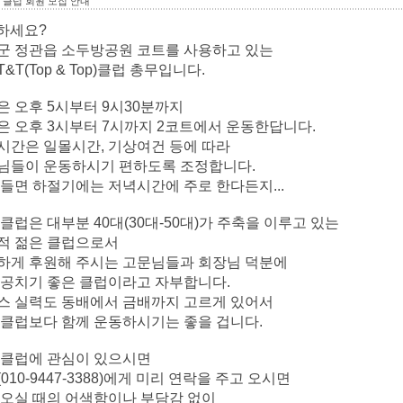
T클럽 회원 모집 안내
하세요?
군 정관읍 소두방공원 코트를 사용하고 있는
&T(Top & Top)클럽 총무입니다.
 오후 5시부터 9시30분까지
 오후 3시부터 7시까지 2코트에서 운동한답니다.
시간은 일몰시간, 기상여건 등에 따라
님들이 운동하시기 편하도록 조정합니다.
들면 하절기에는 저녁시간에 주로 한다든지...
클럽은 대부분 40대(30대-50대)가 주축을 이루고 있는
적 젊은 클럽으로서
하게 후원해 주시는 고문님들과 회장님 덕분에
 공치기 좋은 클럽이라고 자부합니다.
스 실력도 동배에서 금배까
지 고르게 있어서
 클럽보다 함께 운동하시기는 좋을 겁니다.
 클럽에 관심이 있으시면
010-9447-3388)에게 미리 연락을 주고 오시면
오실 때의 어색함이나 부담감 없이