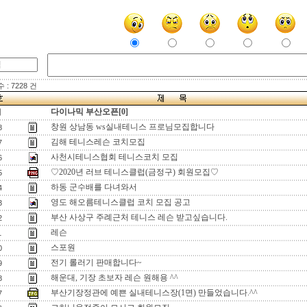
: 7228 건
다이나믹 부산오픈[0]
지
창원 상남동 ws실내테니스 프로님모집합니다
8
김해 테니스레슨 코치모집
7
사천시테니스협회 테니스코치 모집
6
♡2020년 러브 테니스클럽(금정구) 회원모집♡
5
하동 군수배를 다녀와서
4
영도 해오름테니스클럽 코치 모집 공고
3
부산 사상구 주례근처 테니스 레슨 받고싶습니다.
2
레슨
1
스포원
0
전기 롤러기 판매합니다~
9
해운대, 기장 초보자 레슨 원해용 ^^
8
부산기장정관에 예쁜 실내테니스장(1면) 만들었습니다.^^
7