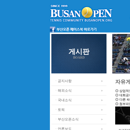
게시판
BOARD
ㆍ공지사항
자유
ㆍ해외소식
◎ 상업적
◎ 대회공
◎ 다른 
ㆍ국내소식
◎ 첨부파
ㆍ토픽
ㆍ부산오픈소식
ㆍ언론보도