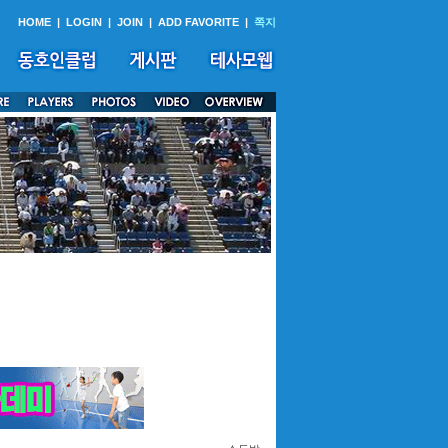
HOME
|
LOGIN
|
JOIN
|
ADD FAVORITE
|
쪽지