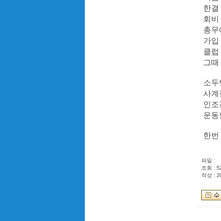
한결 
회비 
총무
가입 
클럽
그때
소두
사계절
인조
운동할
한번 
파일 :
조회 : 5
작성 : 2