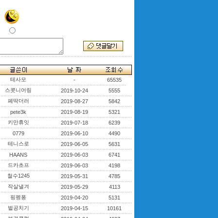
테사모
-
65535
스콧니어링
2019-10-24
5555
페딱더러
2019-08-27
5842
pete3k
2019-08-19
5321
키만휴잇
2019-07-18
6239
0779
2019-06-10
4490
테니스로
2019-06-05
5631
HAANS
2019-06-03
6741
드카초프
2019-06-03
4198
철수1245
2019-05-31
4785
작살낼겨
2019-05-29
4113
핑펭퐁
2019-04-20
5131
벌공치기
2019-04-15
10161