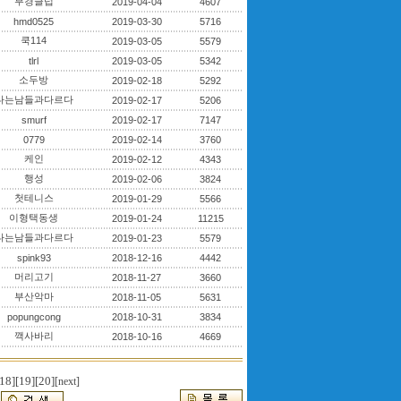
부경클럽
2019-04-04
4607
hmd0525
2019-03-30
5716
쿡114
2019-03-05
5579
tlrl
2019-03-05
5342
소두방
2019-02-18
5292
나는남들과다르다
2019-02-17
5206
smurf
2019-02-17
7147
0779
2019-02-14
3760
케인
2019-02-12
4343
행성
2019-02-06
3824
첫테니스
2019-01-29
5566
이형택동생
2019-01-24
11215
나는남들과다르다
2019-01-23
5579
spink93
2018-12-16
4442
머리고기
2018-11-27
3660
부산악마
2018-11-05
5631
popungcong
2018-10-31
3834
깩사바리
2018-10-16
4669
18]
[19]
[20]
[next]