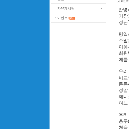
정관T&
ㆍ자유게시판
안녕
기장
ㆍ이벤트
정관T
평일은
주말은
이용
회원
예를 
우리 
비교
든든
정말
테니
여느
우리
총무(
처음 