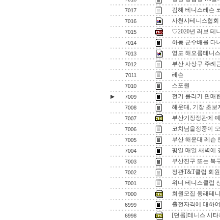
김해 테니스레슨 
7017
사천시테니스협회
7016
♡2020년 러브 
7015
하동 군수배를 다
7014
영도 해오름테니스
7013
부산 사상구 주례
7012
레슨
7011
스포원
7010
전기 롤러기 판매
▶
7009
해운대, 기장 초보자
7008
부산기장정관에 예쁜
7007
코치님을정중이 모
7006
부산 해운대 레슨
7005
평일 매일 새벽에 
7004
부산진구 또는 북구
7003
정관T&T클럽 회원
7002
위너 테니스클럽 
7001
회원모집 동래테
7000
출전자격에 대하
6999
[던롭]테니스 시
6998