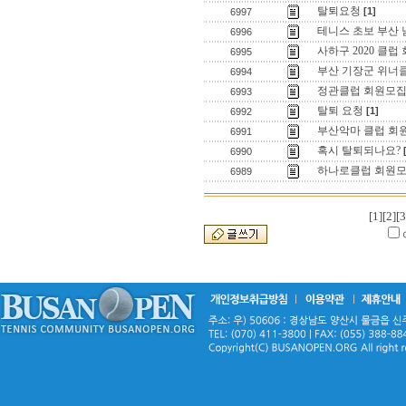
탈퇴요청
[1]
6997
테니스 초보 부산 
6996
사하구 2020 클럽
6995
부산 기장군 위너
6994
정관클럽 회원모집
6993
탈퇴 요청
[1]
6992
부산악마 클럽 회원
6991
혹시 탈퇴되나요?
6990
하나로클럽 회원
6989
[1]
[2]
[3