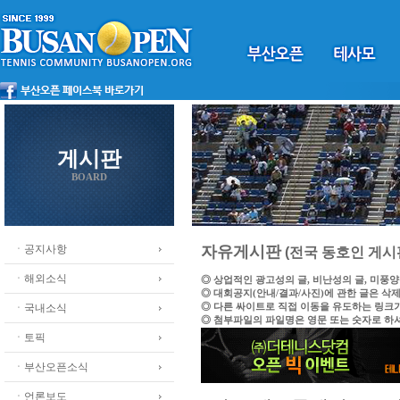
게시판
BOARD
ㆍ공지사항
자유게시판
(전국 동호인 게시
ㆍ해외소식
◎ 상업적인 광고성의 글, 비난성의 글, 미풍
◎ 대회공지(안내/결과/사진)에 관한 글은 삭
◎ 다른 싸이트로 직접 이동을 유도하는 링크
ㆍ국내소식
◎ 첨부파일의 파일명은 영문 또는 숫자로 하
ㆍ토픽
ㆍ부산오픈소식
ㆍ언론보도