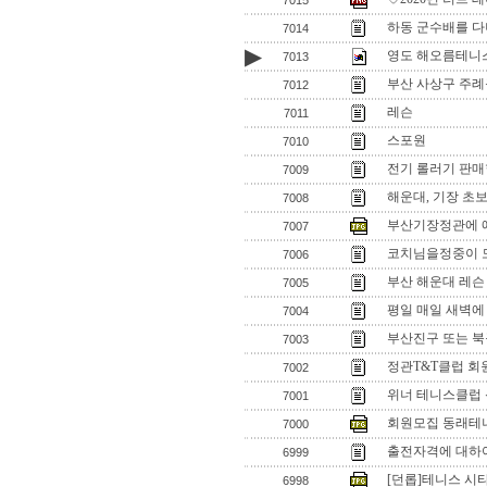
7015
하동 군수배를 
7014
▶
영도 해오름테니스
7013
부산 사상구 주례
7012
레슨
7011
스포원
7010
전기 롤러기 판
7009
해운대, 기장 초보
7008
부산기장정관에 예
7007
코치님을정중이 
7006
부산 해운대 레
7005
평일 매일 새벽에
7004
부산진구 또는 북
7003
정관T&T클럽 회
7002
위너 테니스클럽
7001
회원모집 동래테
7000
출전자격에 대하
6999
[던롭]테니스 시
6998