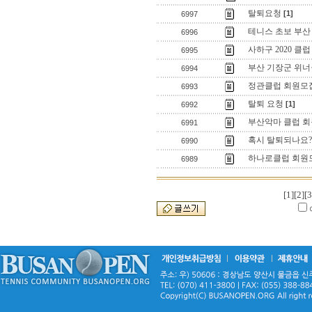
탈퇴요청
[1]
6997
테니스 초보 부산
6996
사하구 2020 클
6995
부산 기장군 위
6994
정관클럽 회원모
6993
탈퇴 요청
[1]
6992
부산악마 클럽 회
6991
혹시 탈퇴되나요?
6990
하나로클럽 회원
6989
[1]
[2]
[3