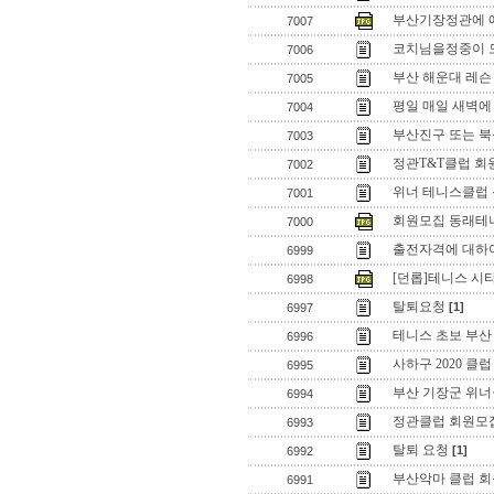
부산기장정관에 예
7007
코치님을정중이 
7006
부산 해운대 레
7005
평일 매일 새벽에
7004
부산진구 또는 북
7003
정관T&T클럽 회
7002
위너 테니스클럽
7001
회원모집 동래테
7000
출전자격에 대하
6999
[던롭]테니스 시
6998
탈퇴요청
[1]
6997
테니스 초보 부산
6996
사하구 2020 클
6995
부산 기장군 위
6994
정관클럽 회원모
6993
탈퇴 요청
[1]
6992
부산악마 클럽 회
6991