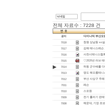
전체 자료수 : 7228 건
다이나믹 부산오픈
공지
창원 상남동 w
7018
김해 테니스레슨
7017
사천시테니스협회
7016
♡2020년 러브
7015
▶
하동 군수배를 
7014
영도 해오름테니스
7013
부산 사상구 주례
7012
레슨
7011
스포원
7010
전기 롤러기 판
7009
해운대, 기장 초보
7008