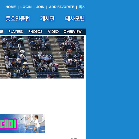
HOME
|
LOGIN
|
JOIN
|
ADD FAVORITE
|
쪽지