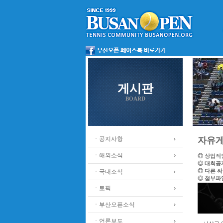
게시판
BOARD
ㆍ공지사항
자유
ㆍ해외소식
◎ 상업적
◎ 대회공
◎ 다른 
ㆍ국내소식
◎ 첨부파
ㆍ토픽
ㆍ부산오픈소식
ㆍ언론보도