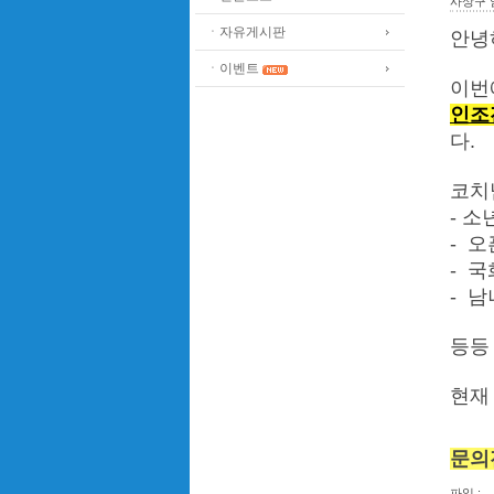
사상구 
ㆍ자유게시판
안녕
ㆍ이벤트
이번
인조
다.
코치
- 
- 
- 국
- 
등등
현재
문의전
파일 :