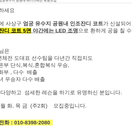
엄궁유수지 공원내 테니스레슨 회원모집
하세요
에 사상구
엄궁 유수지 공원내
인조잔디 코트
가 신설되어
잔디 코트 5면
야간에는 LED 조명
으로 환하게 공을 칠 
님은
소년체전 도대표 선수팀을 다년간 직접지도
오픈부 단식,복식,혼합복식 우승,
화부 , 다수 배출
남녀 우승자 다수 배출
 다양하고 섬세한 레슨을 하기로 유명하신 분입니다.
 월 화, 목 금 (주2회) 모집중입니다.
화 : 010-8398-2080