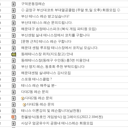
구덕운동장레슨
1
♧ 금정구 부산대코트 부대열공클럽 (주말 토,일 오후) 회원모집 ♧
0
부산 테니스 레슨 받고싶습니다!
9
부산대 테니스 레슨 문의드립니다.
8
해운대구 송정테니스파크 (복식 게임 파티원 모집)
7
부산센텀 실내 테니스장에서 코치를 구합니다
6
[문현 근처] 테니스 레슨 구합니다
5
해운대 센텀 루프탑 테니스장에서 코치님 모십니다.
4
동래테니스장 위치(지도참고) 안내
3
동래테니스장(동래구 수안동) 총5면 이용안내
2
부산 명지 레슨, 동호회 추천 부탁드립니다
1
해운대센텀 실내테니스 강사모집
0
스포원 테니스클럽 ?
9
테니스 레슨 해주실 분~
8
다대2동 레슨 문의
7
다대2동 레슨 문의
6
다대2동 레슨 문의
5
테니스 이론강의 및 레슨합니다(남천동)
4
한울방식(동호인 게임방식) 업그레이드(2022.2.10버젼)
3
사상구 엄궁유수지 공원내 테니스레슨 회원모집
2