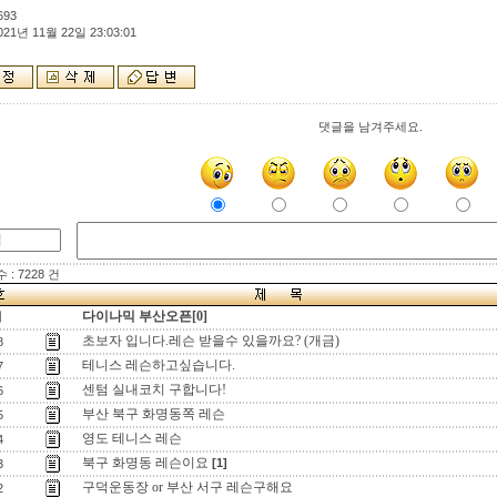
693
021년 11월 22일 23:03:01
댓글을 남겨주세요.
: 7228 건
다이나믹 부산오픈[0]
지
초보자 입니다.레슨 받을수 있을까요? (개금)
8
테니스 레슨하고싶습니다.
7
센텀 실내코치 구합니다!
6
부산 북구 화명동쪽 레슨
5
영도 테니스 레슨
4
북구 화명동 레슨이요
[1]
3
구덕운동장 or 부산 서구 레슨구해요
2