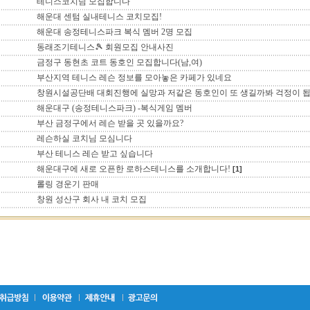
테니스코치님 모집합니다
해운대 센텀 실내테니스 코치모집!
해운대 송정테니스파크 복식 멤버 2명 모집
동래조기테니스🎾 회원모집 안내사진
금정구 동현초 코트 동호인 모집합니다(남,여)
부산지역 테니스 레슨 정보를 모아놓은 카페가 있네요
창원시설공단배 대회진행에 실망과 저같은 동호인이 또 생길까봐 걱정이 됩
해운대구 (송정테니스파크) -복식게임 멤버
부산 금정구에서 레슨 받을 곳 있을까요?
레슨하실 코치님 모심니다
부산 테니스 레슨 받고 싶습니다
해운대구에 새로 오픈한 로하스테니스를 소개합니다!
[1]
롤링 경운기 판매
창원 성산구 회사 내 코치 모집