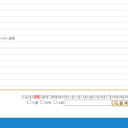
니다.
[17]
[1]
[2]
[3]
[4]
[5]
[6]
[7]
[8]
[9]
[10]
[11]
[12]
[13]
[14]
[15]
[16]
[17]
[18]
[19]
[20
이름
제목
내용