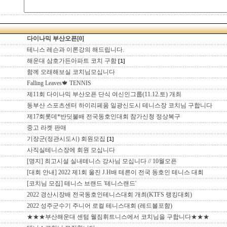
다이나믹 부산오픈[0]
테니스 레슨과 이론강의 해드립니다.
해운대 삼호가든아파트 코치 구함
[1]
함께 오래해보실 코치님모십니다
Falling Leaves🍁 TENNIS
제11회 다이나믹 부산오픈 단식 여신인그룹(11.12.토) 개최
동부산 스포츠센터 하이리페움 일광신도시 테니스장 코치님 구합니다
제17회롯데*반딧불배 전국동호인대회 참가신청 정상복구
중고 라켓 판매
기장군(정관시도시) 회원모집
[1]
사직실테니스장에 회원 모십니다
[명지] 최고시설 실내테니스 강사님 모십니다 // 10월오픈
[대회 안내] 2022 제1회 울진 J.H배 테른이 전국 동호인 테니스 대회
[코치님 모집] 테니스 브랜드 '테니스랜드'
2022 경산시장배 전국동호인테니스대회 개최(KTFS 랭킹대회)
2022 성주군수기 주니어 로컬 테니스대회 (레드볼포함)
★★★부산해운대 센텀 웰짐휘트니스에서 코치님을 구합니다★★★