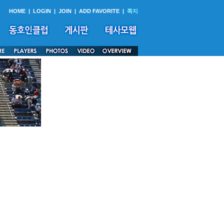
HOME
|
LOGIN
|
JOIN
|
ADD FAVORITE
|
쪽지