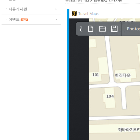
동래조기테니스🎾 회원모집 안내사진
ㆍ자유게시판
ㆍ이벤트