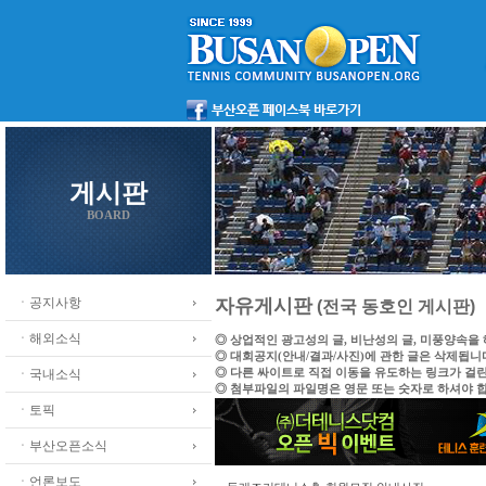
게시판
BOARD
ㆍ공지사항
자유게시판
(전국 동호인 게시판)
ㆍ해외소식
◎ 상업적인 광고성의 글, 비난성의 글, 미풍양속을
◎ 대회공지(안내/결과/사진)에 관한 글은 삭제됩니
◎ 다른 싸이트로 직접 이동을 유도하는 링크가 걸
ㆍ국내소식
◎ 첨부파일의 파일명은 영문 또는 숫자로 하셔야 
ㆍ토픽
ㆍ부산오픈소식
ㆍ언론보도