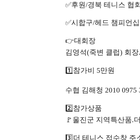
✅후원/경북 테니스 협
✅시합구/헤드 챔피언십
👉대회장
김영석(죽변 클럽) 회
1️⃣참가비 5만원
수협 김해청 2010 0975 
2️⃣참가상품
🚩울진군 지역특산품.
3️⃣더 테니스 접수창 주