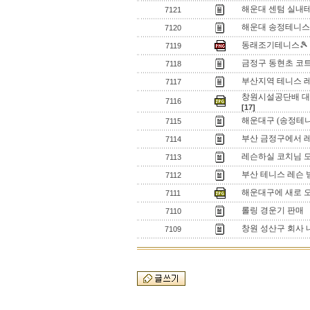
해운대 센텀 실내
7121
해운대 송정테니스파
7120
동래조기테니스🎾
7119
금정구 동현초 코트
7118
부산지역 테니스 
7117
창원시설공단배 대
7116
[17]
해운대구 (송정테니
7115
부산 금정구에서 레
7114
레슨하실 코치님 
7113
부산 테니스 레슨 
7112
해운대구에 새로 
7111
롤링 경운기 판매
7110
창원 성산구 회사 
7109