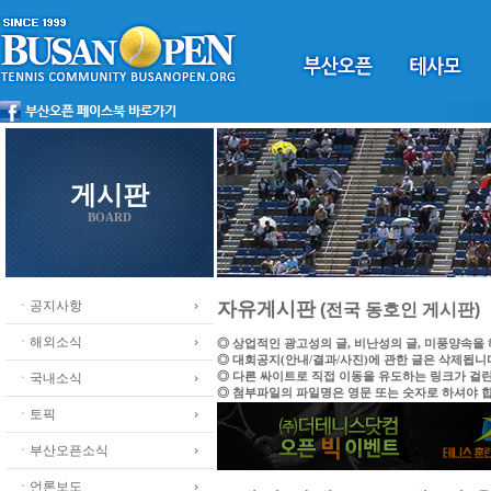
게시판
BOARD
ㆍ공지사항
자유게시판
(전국 동호인 게시판)
ㆍ해외소식
◎ 상업적인 광고성의 글, 비난성의 글, 미풍양속을
◎ 대회공지(안내/결과/사진)에 관한 글은 삭제됩니
◎ 다른 싸이트로 직접 이동을 유도하는 링크가 걸
ㆍ국내소식
◎ 첨부파일의 파일명은 영문 또는 숫자로 하셔야 
ㆍ토픽
ㆍ부산오픈소식
ㆍ언론보도