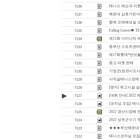
테니스 레슨과 이
7138
해운대 삼호가든아
7137
함께 오래해보실 
7136
Falling Leaves🍁 
7135
제11회 다이나믹 부
7134
동부산 스포츠센터
7133
제17회롯데*반딧
7132
중고 라켓 판매
7131
기장군(정관시도시
7130
사직실테니스장에 
7129
[명지] 최고시설 실
7128
▶
[대회 안내] 202
7127
[코치님 모집] 테니
7126
2022 경산시장배
7125
2022 성주군수기
7124
★★★부산해운대 
7123
테니스코치님 모
7122