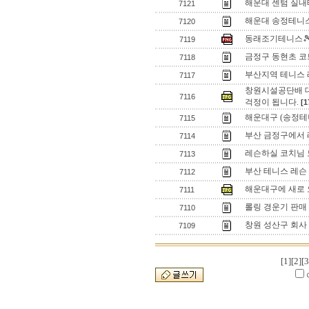
해운대 센텀 실내
7121
해운대 송정테니스
7120
동래조기테니스
7119
금정구 동현초 코
7118
부산지역 테니스 
7117
창원시설공단배 
7116
걱정이 됩니다.
[1
해운대구 (송정테
7115
부산 금정구에서 
7114
레슨하실 코치님
7113
부산 테니스 레슨
7112
해운대구에 새로
7111
롤링 경운기 판매
7110
창원 성산구 회사
7109
[1]
[2]
[3