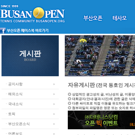
게시판
BOARD
ㆍ공지사항
자유게시판
(전국 동호인 게시
ㆍ해외소식
◎ 상업적인 광고성의 글, 비난성의 글, 미풍
◎ 대회공지(안내/결과/사진)에 관한 글은 삭
◎ 다른 싸이트로 직접 이동을 유도하는 링크
ㆍ국내소식
◎ 첨부파일의 파일명은 영문 또는 숫자로 하
ㆍ토픽
ㆍ부산오픈소식
ㆍ언론보도