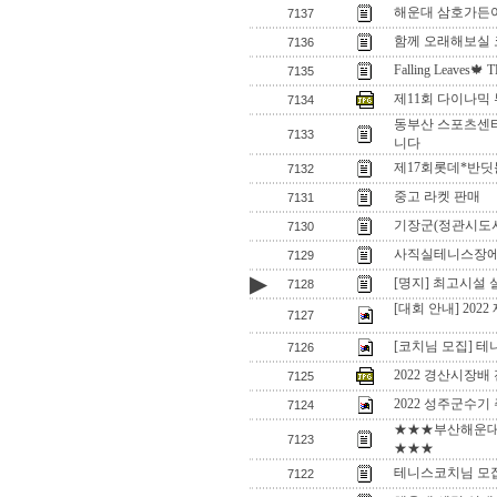
해운대 삼호가든
7137
함께 오래해보실
7136
Falling Leaves🍁
7135
제11회 다이나믹 
7134
동부산 스포츠센
7133
니다
제17회롯데*반
7132
중고 라켓 판매
7131
기장군(정관시도시
7130
사직실테니스장에
7129
▶
[명지] 최고시설 
7128
[대회 안내] 202
7127
[코치님 모집] 테
7126
2022 경산시장
7125
2022 성주군수기
7124
★★★부산해운대
7123
★★★
테니스코치님 모
7122