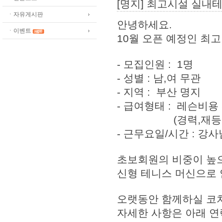
[명지] 최고시설 실내테
ㆍ자유게시판
안녕하세요.
ㆍ이벤트
10월 오픈 예정인 최
- 모집인원 : 1명
- 성별 : 남,여 무관
- 지역 : 부산 명지
- 급여형태 : 레슨비용 
(경력,재등록율
- 근무요일/시간 : 강
초보회원의 비중이 높
신형 테니스 머신으로
오랫동안 함께하실 코
자세한 사항은 아래 