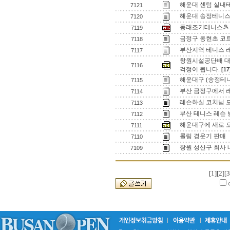
해운대 센텀 실내
7121
해운대 송정테니스파
7120
동래조기테니스🎾
7119
금정구 동현초 코트
7118
부산지역 테니스 
7117
창원시설공단배 대
7116
걱정이 됩니다.
[17
해운대구 (송정테니
7115
부산 금정구에서 레
7114
레슨하실 코치님 
7113
부산 테니스 레슨
7112
해운대구에 새로 
7111
롤링 경운기 판매
7110
창원 성산구 회사 
7109
[1]
[2]
[3