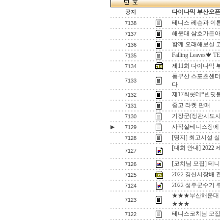
다이나믹 부산오픈[
공지
테니스 레슨과 이
7138
해운대 삼호가든아
7137
함께 오래해보실 
7136
Falling Leaves🍁 
7135
제11회 다이나믹 부
7134
동부산 스포츠센터
7133
다
제17회롯데*반딧
7132
중고 라켓 판매
7131
기장군(정관시도시
7130
사직실테니스장에 
▶
7129
[명지] 최고시설 
7128
[대회 안내] 202
7127
[코치님 모집] 테
7126
2022 경산시장배
7125
2022 성주군수기
7124
★★★부산해운대 
7123
★★★
테니스코치님 모
7122