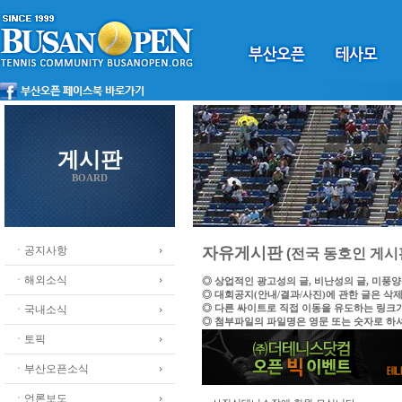
게시판
BOARD
ㆍ공지사항
자유게시판
(전국 동호인 게시
ㆍ해외소식
◎ 상업적인 광고성의 글, 비난성의 글, 미풍
◎ 대회공지(안내/결과/사진)에 관한 글은 삭
◎ 다른 싸이트로 직접 이동을 유도하는 링크
ㆍ국내소식
◎ 첨부파일의 파일명은 영문 또는 숫자로 하
ㆍ토픽
ㆍ부산오픈소식
ㆍ언론보도