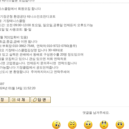
 테니스할분 모집합니다
니스클럽에서 회원모집 합니다
소: 기장군청 환경공단 테니스인조잔디코트
럽명: 기장테니스클럽
시간: 오전 09:00~13:00 토요일, 일요일,공휴일 언제든지 오후도가능
요일 및 사용코트: 월-일
: 월 3만(입회비 있음)
력:초급,중급,금배 이면 됩니다
:부회장:010-3862-7548, 연락처:010-9722-0760(총무)
요 기장테니스클럽김상영 입니다 30~60대로
 있고 실력은 은배에서 동배로 구성윈수를 20명 정도있으며
을 모집하고 있으니 관심 있으면 저희 연락처로
시면 고맙겠습니다. 언제든지 문의주시면 연락드립니다
 가능합니다 기장클럽에서 공도던져줍니다
광신도시 분 환영합니다 주저하지마시고 연락주세여
597
024년 01월 14일 11:52:20
댓글을 남겨주세요.