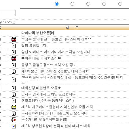
: 7228 건
다이나믹 부산오픈[0]
지
**성주 참외배 전국 동호인 테니스대회 개최**
8
탈퇴 요청합니다.
7
양산 이테니스 아카데미에서 코치님 모십니다
6
❤️여복 테린이 대회소식❤️
5
금정구 금정구청코트 코치 모집 공고
4
제1회 문경 에이스배 전국동호인 테니스대회
3
2024 해운대구테니스협회장배 전국동호인대회(전국신인부)를 마치
2
고 ~
대회신청 비밀번호 오류★
1
강서구 명지에서 코치님 모집합니다.
0
🎾코트임대 (수안동 동래테니스장)
9
제 3회 대구테니스클럽배 지역신인부 12월 개최
8
구서동DM테니스에서 레슨코치님 모십니다
7
순수개나리부 ((추석명절 9.18)
6
제 2회 상주협회장배 전국 테린이 테니스 대회
5