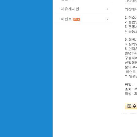
기장에서
ㆍ자유게시판
기장테
1. 장
ㆍ이벤트
2. 클
3. 운동
4. 운동
5. 회비
6. 실
6. 연락처
안녕하세
구성되어
신입회원
문의 주
레슨도
** 일
파일 :
조회 : 3
작성 : 2