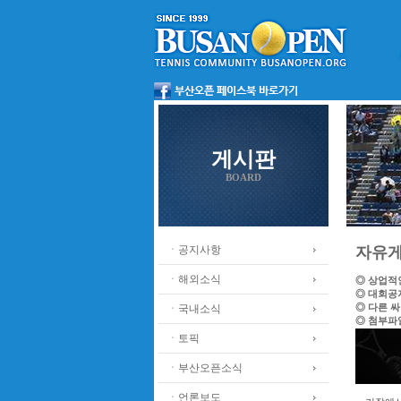
게시판
BOARD
ㆍ공지사항
자유
ㆍ해외소식
◎ 상업적
◎ 대회공
◎ 다른 
ㆍ국내소식
◎ 첨부파
ㆍ토픽
ㆍ부산오픈소식
ㆍ언론보도