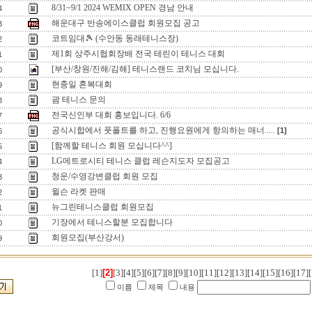
8/31~9/1 2024 WEMIX OPEN 경남 안내
4
해운대구 반송에이스클럽 회원모집 공고
3
코트임대🎾 (수안동 동래테니스장)
2
제1회 상주시협회장배 전국 테린이 테니스 대회
1
[부산/창원/진해/김해] 테니스랜드 코치님 모십니다.
0
현충일 혼복대회
9
괌 테니스 문의
8
전국신인부 대회 홍보입니다. 6/6
7
공식시합에서 풋폴트를 하고, 진행요원에게 항의하는 매너.....
[1]
6
[함께할 테니스 회원 모십니다^^]
5
LG메트로시티 테니스 클럽 레슨지도자 모집공고
4
청운/수영강변클럽 회원 모집
3
윌슨 라켓 판매
2
뉴그린테니스클럽 회원모집
1
기장에서 테니스할분 모집합니다
0
회원모집(부산강서)
9
[1]
[2]
[3]
[4]
[5]
[6]
[7]
[8]
[9]
[10]
[11]
[12]
[13]
[14]
[15]
[16]
[17]
[
이름
제목
내용