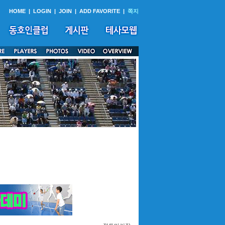
HOME
|
LOGIN
|
JOIN
|
ADD FAVORITE
|
쪽지