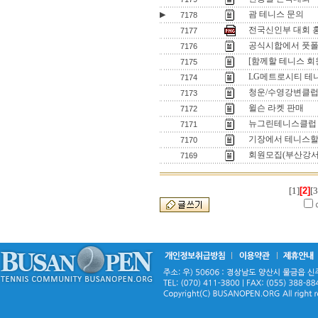
괌 테니스 문의
▶
7178
전국신인부 대회 홍
7177
공식시합에서 풋폴트
7176
[함께할 테니스 회
7175
LG메트로시티 테
7174
청운/수영강변클럽
7173
윌슨 라켓 판매
7172
뉴그린테니스클럽
7171
기장에서 테니스할
7170
회원모집(부산강서
7169
[1]
[2]
[3