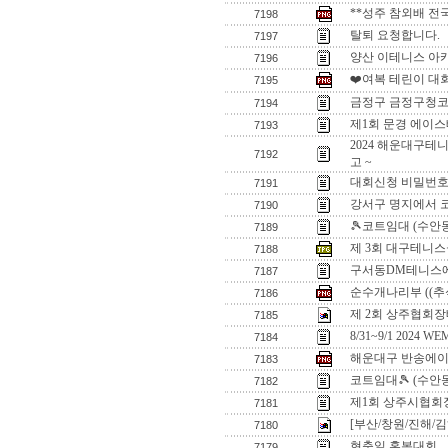
**성주 참외배 전
7198
탈퇴 요청합니다.
7197
양산 이테니스 아
7196
❤️여복 테린이 대
7195
금정구 금정구청코
7194
제1회 문경 에이
7193
2024 해운대구
7192
고 ~
대회신청 비밀번호
7191
강서구 명지에서 
7190
🎾코트임대 (수안
7189
제 3회 대구테니스
7188
구서동DM테니스
7187
순수개나리부 ((추석
7186
제 2회 상주협회장
7185
8/31~9/1 2024 
7184
해운대구 반송에이
7183
코트임대🎾 (수안
7182
제1회 상주시협회
7181
[부산/창원/진해/
7180
현충일 혼복대회
7179