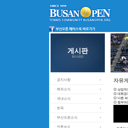
게시판
BOARD
ㆍ공지사항
자유
ㆍ해외소식
◎ 상업적
◎ 대회공
◎ 다른 
ㆍ국내소식
◎ 첨부파
ㆍ토픽
ㆍ부산오픈소식
ㆍ언론보도