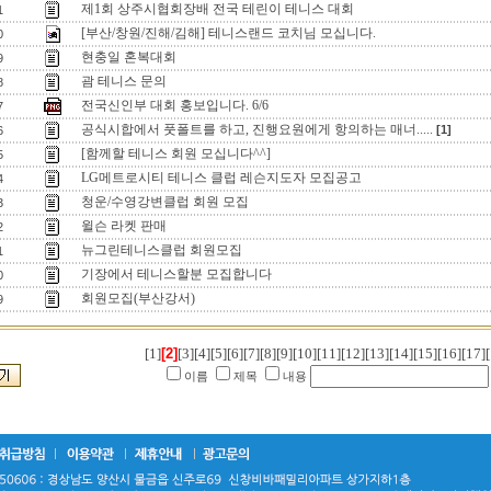
제1회 상주시협회장배 전국 테린이 테니스 대회
1
[부산/창원/진해/김해] 테니스랜드 코치님 모십니다.
0
현충일 혼복대회
9
괌 테니스 문의
8
전국신인부 대회 홍보입니다. 6/6
7
공식시합에서 풋폴트를 하고, 진행요원에게 항의하는 매너.....
[1]
6
[함께할 테니스 회원 모십니다^^]
5
LG메트로시티 테니스 클럽 레슨지도자 모집공고
4
청운/수영강변클럽 회원 모집
3
윌슨 라켓 판매
2
뉴그린테니스클럽 회원모집
1
기장에서 테니스할분 모집합니다
0
회원모집(부산강서)
9
[1]
[2]
[3]
[4]
[5]
[6]
[7]
[8]
[9]
[10]
[11]
[12]
[13]
[14]
[15]
[16]
[17]
[
이름
제목
내용