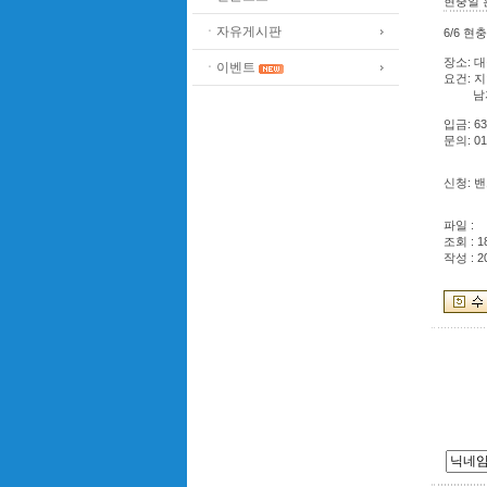
현충일 
ㆍ자유게시판
6/6 현
장소: 
ㆍ이벤트
요건: 
남자 6
입금: 63
문의: 01
신청: 
파일 :
조회 : 1
작성 : 2