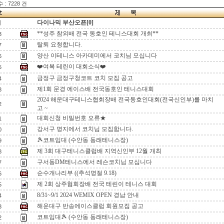
: 7228 건
다이나믹 부산오픈[0]
지
**성주 참외배 전국 동호인 테니스대회 개최**
8
탈퇴 요청합니다.
7
양산 이테니스 아카데미에서 코치님 모십니다
6
❤️여복 테린이 대회소식❤️
5
금정구 금정구청코트 코치 모집 공고
4
제1회 문경 에이스배 전국동호인 테니스대회
3
2024 해운대구테니스협회장배 전국동호인대회(전국신인부)를 마치
2
고 ~
대회신청 비밀번호 오류★
1
강서구 명지에서 코치님 모집합니다.
0
🎾코트임대 (수안동 동래테니스장)
9
제 3회 대구테니스클럽배 지역신인부 12월 개최
8
구서동DM테니스에서 레슨코치님 모십니다
7
순수개나리부 ((추석명절 9.18)
6
제 2회 상주협회장배 전국 테린이 테니스 대회
5
8/31~9/1 2024 WEMIX OPEN 경남 안내
4
해운대구 반송에이스클럽 회원모집 공고
3
코트임대🎾 (수안동 동래테니스장)
2