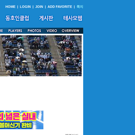
HOME
|
LOGIN
|
JOIN
|
ADD FAVORITE
|
쪽지