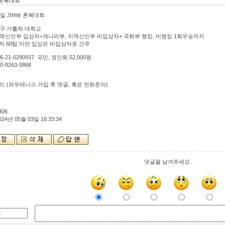
혼복대회
충일 JIH배 혼복대회
대구 가톨릭 대학교
지역신인부 입상자+개나리부, 지역신인부 비입상자+ 국화부 랭킹, 비랭킹 1회우승까지
0팀 미만 입상은 비입상자로 간주
6-21-0290937 국민, 정인화 52,000원
0-8263-0868
밴드 (와우테니스 가입 후 댓글, 혹은 전화문의)
806
024년 05월 03일 16:33:34
댓글을 남겨주세요.