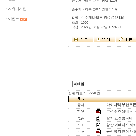
순수개나리부 ((추석명절 9.18)
ㆍ자유게시판
순수개나리부 ((추석명절 9.18)
순수개나리부.PNG
파일 :
(242 Kb)
ㆍ이벤트
조회 : 1606
작성 : 2024년 08월 23일 11:24:27
전체 자료수 : 7228 건
다이나믹 부산오픈[
공지
**성주 참외배 전
7198
탈퇴 요청합니다.
7197
양산 이테니스 아
7196
❤️여복 테린이 대
7195