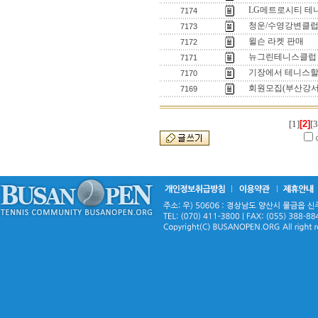
LG메트로시티 테
7174
청운/수영강변클럽
7173
윌슨 라켓 판매
7172
뉴그린테니스클럽
7171
기장에서 테니스할
7170
회원모집(부산강서
7169
[1]
[2]
[3