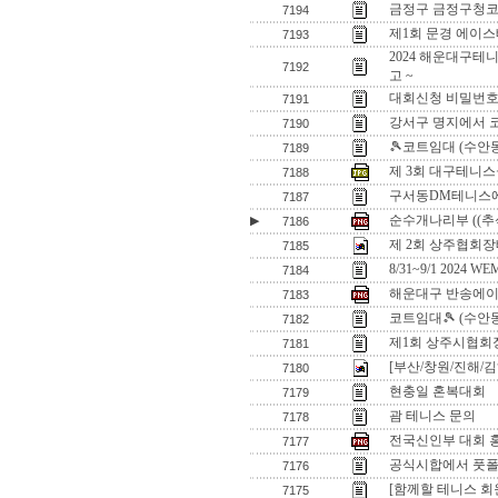
금정구 금정구청코
7194
제1회 문경 에이
7193
2024 해운대구
7192
고 ~
대회신청 비밀번호
7191
강서구 명지에서 
7190
🎾코트임대 (수안
7189
제 3회 대구테니스
7188
구서동DM테니스
7187
순수개나리부 ((추석
▶
7186
제 2회 상주협회장
7185
8/31~9/1 2024 
7184
해운대구 반송에이
7183
코트임대🎾 (수안
7182
제1회 상주시협회
7181
[부산/창원/진해/
7180
현충일 혼복대회
7179
괌 테니스 문의
7178
전국신인부 대회 홍
7177
공식시합에서 풋폴트
7176
[함께할 테니스 회
7175