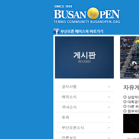
게시판
BOARD
ㆍ공지사항
자유
ㆍ해외소식
◎ 상업적
◎ 대회공
◎ 다른 
ㆍ국내소식
◎ 첨부파
ㆍ토픽
ㆍ부산오픈소식
ㆍ언론보도