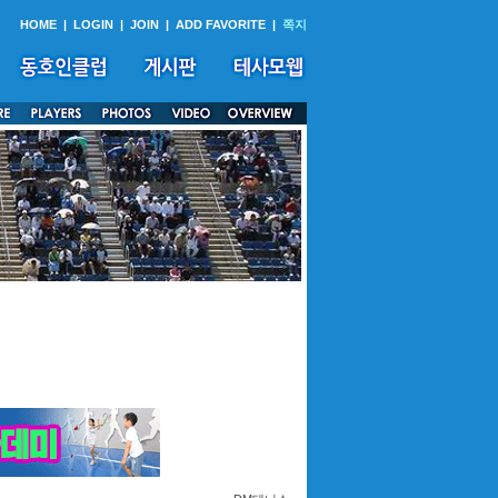
HOME
|
LOGIN
|
JOIN
|
ADD FAVORITE
|
쪽지