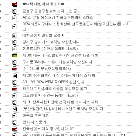
❤️여복 테린이 대회소식❤️
5
금정구 금정구청코트 코치 모집 공고
4
제1회 문경 에이스배 전국동호인 테니스대회
3
2024 해운대구테니스협회장배 전국동호인대회(전국신인부)를 마치
2
고 ~
대회신청 비밀번호 오류★
1
강서구 명지에서 코치님 모집합니다.
0
🎾코트임대 (수안동 동래테니스장)
9
제 3회 대구테니스클럽배 지역신인부 12월 개최
8
구서동DM테니스에서 레슨코치님 모십니다
7
순수개나리부 ((추석명절 9.18)
6
제 2회 상주협회장배 전국 테린이 테니스 대회
5
8/31~9/1 2024 WEMIX OPEN 경남 안내
4
해운대구 반송에이스클럽 회원모집 공고
3
코트임대🎾 (수안동 동래테니스장)
2
제1회 상주시협회장배 전국 테린이 테니스 대회
1
[부산/창원/진해/김해] 테니스랜드 코치님 모십니다.
0
현충일 혼복대회
9
괌 테니스 문의
8
전국신인부 대회 홍보입니다. 6/6
7
공식시합에서 풋폴트를 하고, 진행요원에게 항의하는 매너.....
[1]
6