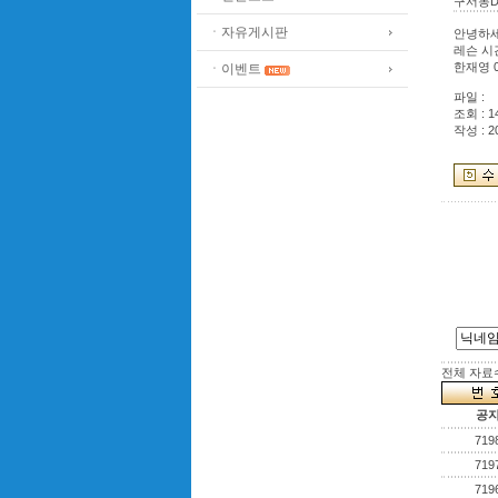
구서동D
ㆍ자유게시판
안녕하세
레슨 시
한재영 0
ㆍ이벤트
파일 :
조회 : 1
작성 : 2
전체 자료수 
공
719
719
719