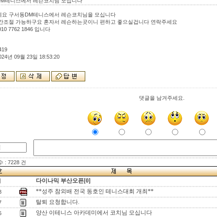
M테니스에서 레슨코치님 모십니다
요 구서동DM테니스에서 레슨코치님을 모십니다
간조절 가능하구요 혼자서 레슨하는곳이니 편하고 좋으실겁니다 연락주세요
10 7762 1846 입니다
419
024년 09월 23일 18:53:20
댓글을 남겨주세요.
: 7228 건
다이나믹 부산오픈[0]
지
**성주 참외배 전국 동호인 테니스대회 개최**
8
탈퇴 요청합니다.
7
양산 이테니스 아카데미에서 코치님 모십니다
6