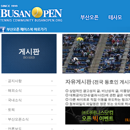
게시판
BOARD
ㆍ공지사항
자유게시판
(전국 동호인 게시
ㆍ해외소식
◎ 상업적인 광고성의 글, 비난성의 글, 미풍
◎ 대회공지(안내/결과/사진)에 관한 글은 삭
◎ 다른 싸이트로 직접 이동을 유도하는 링크
ㆍ국내소식
◎ 첨부파일의 파일명은 영문 또는 숫자로 하
ㆍ토픽
ㆍ부산오픈소식
ㆍ언론보도