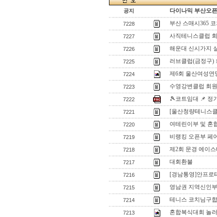
다이나믹 부산오픈[
공지
부산 스매시365 
7228
사직테니스클럽 회
7227
해운대 신시가지 
7226
러브클럽(금정구)
7225
제6회 울산여성연
7224
수영강변클럽 회원
7223
🎾코트임대 📌 
7222
[울산청량테니스클럽
7221
여테린이부 및 혼
7220
비랭킹 오픈부 페
7219
제2회 문경 에이스
7218
대회환불
7217
[경남통영]안프로
7216
영남권 지역신인
7215
테니스 코치님구
7214
혼합복식대회 놀
7213