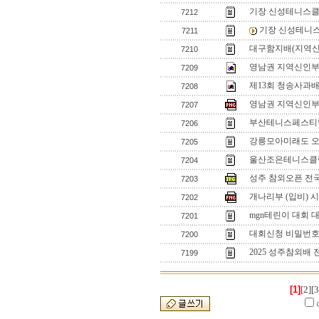
기장 신성테니스클
7212
기장 신성테니
7211
대구함지배(지역신
7210
영남권 지역신인부 입
7209
제13회 청송사과배
7208
영남권 지역신인부 
7207
부산테니스페스티벌
7206
강릉모아미래도 
7205
울산조은테니스클럽
7204
성주 참외오픈 전
7203
개나리부 (입비) 
7202
mgn테린이 대회 
7201
대회신청 비밀번
7200
2025 성주참외배
7199
[1]
[2]
[3