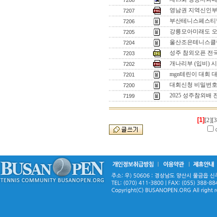
7208
영남권 지역신인부 
7207
부산테니스페스티벌
7206
강릉모아미래도 
7205
울산조은테니스클럽
7204
성주 참외오픈 전
7203
개나리부 (입비) 
7202
mgn테린이 대회 
7201
대회신청 비밀번
7200
2025 성주참외배
7199
[1]
[2]
[3