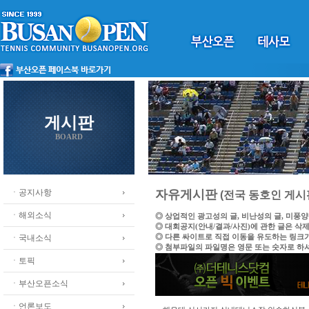
게시판
BOARD
ㆍ공지사항
자유게시판
(전국 동호인 게시
ㆍ해외소식
◎ 상업적인 광고성의 글, 비난성의 글, 미풍
◎ 대회공지(안내/결과/사진)에 관한 글은 삭
◎ 다른 싸이트로 직접 이동을 유도하는 링크
ㆍ국내소식
◎ 첨부파일의 파일명은 영문 또는 숫자로 하
ㆍ토픽
ㆍ부산오픈소식
ㆍ언론보도