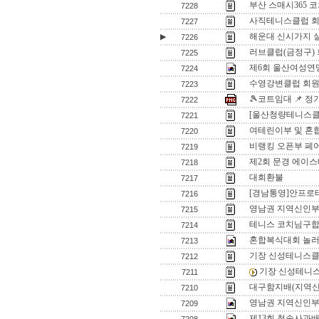
부산 스매시365 
7228
사직테니스클럽 회
7227
해운대 신시가지 
▶
7226
러브클럽(금정구)
7225
제6회 울산여성연
7224
수영강변클럽 회원
7223
🎾코트임대 📌 
7222
[울산청량테니스클럽
7221
여테린이부 및 혼
7220
비랭킹 오픈부 페
7219
제2회 문경 에이스
7218
대회환불
7217
[경남통영]안프로
7216
영남권 지역신인
7215
테니스 코치님구
7214
혼합복식대회 놀
7213
기장 신성테니스클
7212
기장 신성테니
7211
대구함지배(지역신
7210
영남권 지역신인부 입
7209
제13회 청송사과배