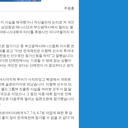
주원홍
내용이 사실을 왜곡했거나 자신들만의 논리로 저 개인
던 삼성증권 테니스단과 부산광역시에서 열리는 챌
챌린저테니스대회의 타이틀 후원사인 미디어윌까지 비
S오픈 참가기간 중 부산광역시테니스협회 이시환 전
를 받고 “이번 전국체전은 이형택 선수의 투어대
 전웅선 선수로만 참가신청을 하자”고 말했습니다.
된다면 단체전에서는 기권할 수 밖에 없는 상황이
서는 개인전 보다는 단체전이 더 중요하다고 생각
마자 아시아지역 투어가 시작되었고 북경에서 개최된
해 슬로바키아로 떠났습니다. 이형택 선수의 단,
 월드그룹에 진출한 사실을 여러분 모두가 잘 알
국오픈 이었으나 그 동안 각종 대회 참가로 인해
 태국오픈 다음주에 열리는 일본오픈에 참가했습니다
.
티아)에게 6-7, 7-6, 6-7로 아깝게 패한 후 당
 좋지 않아 전국체전에 참가할 수 없을 것 같다”라