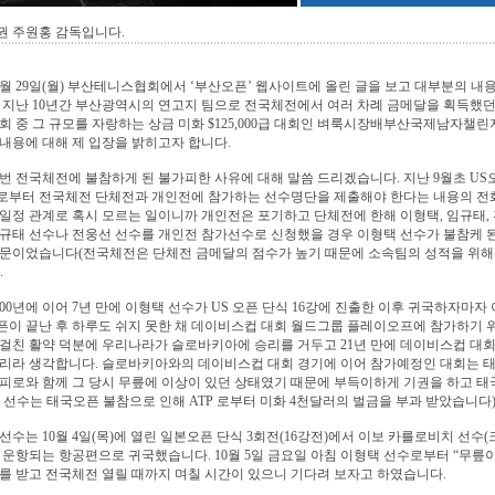
권 주원홍 감독입니다.
0월 29일(월) 부산테니스협회에서 ‘부산오픈’ 웹사이트에 올린 글을 보고 대부분의 
 지난 10년간 부산광역시의 연고지 팀으로 전국체전에서 여러 차례 금메달을 획득했
회 중 그 규모를 자랑하는 상금 미화 $125,000급 대회인 벼룩시장배부산국제남자
내용에 대해 제 입장을 밝히고자 합니다.
번 전국체전에 불참하게 된 불가피한 사유에 대해 말씀 드리겠습니다. 지난 9월초 U
로부터 전국체전 단체전과 개인전에 참가하는 선수명단을 제출해야 한다는 내용의 전화
일정 관계로 혹시 모르는 일이니까 개인전은 포기하고 단체전에 한해 이형택, 임규태,
규태 선수나 전웅선 선수를 개인전 참가선수로 신청했을 경우 이형택 선수가 불참케 
때문이었습니다(전국체전은 단체전 금메달의 점수가 높기 때문에 소속팀의 성적을 위해
.
000년에 이어 7년 만에 이형택 선수가 US 오픈 단식 16강에 진출한 이후 귀국하자
이 끝난 후 하루도 쉬지 못한 채 데이비스컵 대회 월드그룹 플레이오프에 참가하기 위
걸친 활약 덕분에 우리나라가 슬로바키아에 승리를 거두고 21년 만에 데이비스컵 대회
리라 생각합니다. 슬로바키아와의 데이비스컵 대회 경기에 이어 참가예정인 대회는 태
피로와 함께 그 당시 무릎에 이상이 있던 상태였기 때문에 부득이하게 기권을 하고
 선수는 태국오픈 불참으로 인해 ATP 로부터 미화 4천달러의 벌금을 부과 받았습니다)
선수는 10월 4일(목)에 열린 일본오픈 단식 3회전(16강전)에서 이보 카를로비치 선수(크로아
 운항되는 항공편으로 귀국했습니다. 10월 5일 금요일 아침 이형택 선수로부터 “무릎이
를 받고 전국체전 열릴 때까지 며칠 시간이 있으니 기다려 보자고 하였습니다.