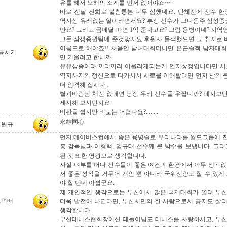
유를 해서 오해의 소지를 먼저 없애야죠~~
바로 전날 전화로 불참통본 너무 심했네요. 단체전에 선수 한
역사상 유래없는 일이라면서요? 부상 선수가 그다음주 삼성증권
만요? 그리고 금메달 따면 1억 준다고요? 그럼 용병이네? 지역
그돈 삼성증권팀에 준것맞지요 후원사 물색했으면 그 취지로
이름으로 해야죠!! 처음엔 남녀대회더니만 은근슬쩍 남자대
공치기
만 키울려고 합니까.
유유상종이라 끼리끼리 어울리게되는게 인지상정입니다만 서로
역지사지의 정신으로 다가서서 서로를 이해할려면 먼저 남의 
더 엄격해 집시다.
별과바람님 체전 없애면 당장 우리 선수들 우짭니까? 폐지보
제시해 보시던지요 .
비판을 쉽지만 비교는 어렵나요?........
永結同心
임원규
먼저 데이비스컵에서 좋은 용병술로 우리나라를 월드그룹에 
홍 감독님과 이형택, 임규태 선수께 큰 박수를 보냅니다. 그리
된 것 또한 영광으로 생각합니다.
사실 여부를 떠나 선수들이 좋은 여건과 환경에서 아무 생각없
서 좋은 성적을 거두어 개인 뿐 아니라 국위선양도 할 수 있게
야 할 텐데 아쉽군요.
제 개인적인 생각으로는 부산에서 많은 국제대회가 열려 부
고덕배
더욱 발전해 나간다면, 부산시민의 한 사람으로서 긍지도 살
생각합니다.
부산테니스협회장이신 테돌이님도 테니스를 사랑하시고, 부산