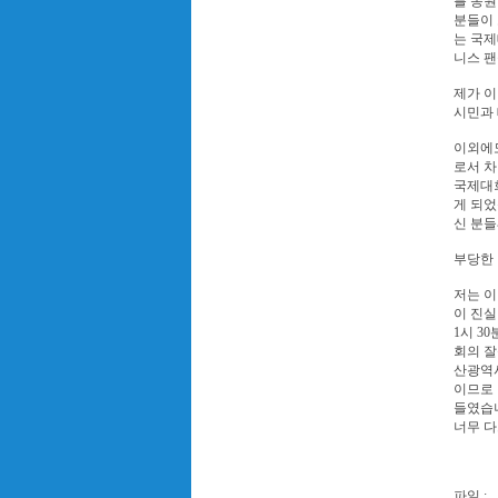
를 동원
분들이 
는 국제
니스 팬
제가 
시민과
이외에
로서 차
국제대
게 되었
신 분들
부당한 
저는 이
이 진실
1시 3
회의 잘
산광역시
이므로 
들였습니
너무 다
파일 :