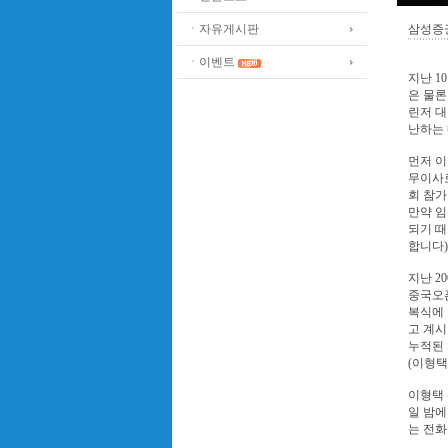
ㆍ자유게시판
삼성증
ㆍ이벤트
지난 1
은 물론
린저 대
난하는 
먼저 이
무이사
회 참가
만약 임
되기 
합니다)
지난 2
중국오픈
복식에 
고 계시
누적된 
(이형택
이형택 
일 밤에
는 전화