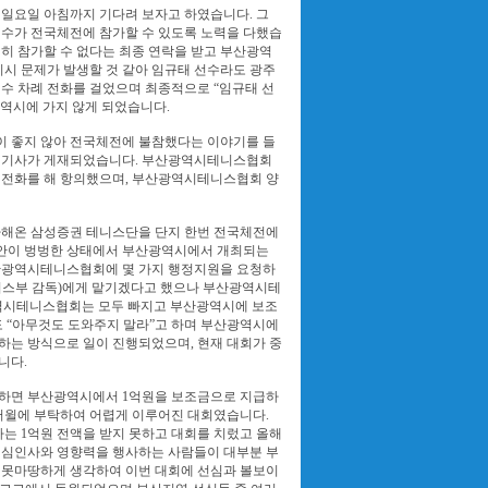
일요일 아침까지 기다려 보자고 하였습니다. 그
선수가 전국체전에 참가할 수 있도록 노력을 다했습
저히 참가할 수 없다는 최종 연락을 받고 부산광역
시 문제가 발생할 것 같아 임규태 선수라도 광주
수 차례 전화를 걸었으며 최종적으로 “임규태 선
광역시에 가지 않게 되었습니다.
 좋지 않아 전국체전에 불참했다는 이야기를 들
는 기사가 게재되었습니다. 부산광역시테니스협회
 전화를 해 항의했으며, 부산광역시테니스협회 양
사해온 삼성증권 테니스단을 단지 한번 전국체전에
안이 벙벙한 상태에서 부산광역시에서 개최되는
광역시테니스협회에 몇 가지 행정지원을 요청하
니스부 감독)에게 맡기겠다고 했으나 부산광역시테
광역시테니스협회는 모두 빠지고 부산광역시에 보조
 “아무것도 도와주지 말라”고 하며 부산광역시에
하는 방식으로 일이 진행되었으며, 현재 대회가 중
니다.
하면 부산광역시에서 1억원을 보조금으로 지급하
어윌에 부탁하여 어렵게 이루어진 대회였습니다.
다는 1억원 전액을 받지 못하고 대회를 치렀고 올해
핵심인사와 영향력을 행사하는 사람들이 대부분 부
 못마땅하게 생각하여 이번 대회에 선심과 볼보이