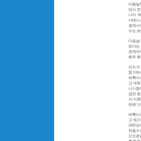
다음날인
당시 전
니다. 
시테니스
광역시에
수는 보
다음날
었다는
관계자
희우 회
선수가 
참가하
벼룩시
고 대
니스협
금만 받
서 지원
반에 
벼룩시
고 제가
2005
처음으
산오픈