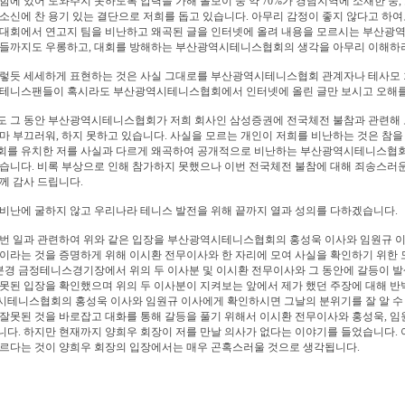
함에 있어 도와주지 못하도록 압력을 가해 볼보이 중 약 70%가 경남지역에 소재한 중
소신에 찬 용기 있는 결단으로 저희를 돕고 있습니다. 아무리 감정이 좋지 않다고 하
대회에서 연고지 팀을 비난하고 왜곡된 글을 인터넷에 올려 내용을 모르시는 부산광
들까지도 우롱하고, 대회를 방해하는 부산광역시테니스협회의 생각을 아무리 이해하려 
이렇듯 세세하게 표현하는 것은 사실 그대로를 부산광역시테니스협회 관계자나 테사모 
 테니스팬들이 혹시라도 부산광역시테니스협회에서 인터넷에 올린 글만 보시고 오해를 
도 그 동안 부산광역시테니스협회가 저희 회사인 삼성증권에 전국체전 불참과 관련해 
마 부끄러워, 하지 못하고 있습니다. 사실을 모르는 개인이 저희를 비난하는 것은 참을
회를 유치한 저를 사실과 다르게 왜곡하여 공개적으로 비난하는 부산광역시테니스협회의
습니다. 비록 부상으로 인해 참가하지 못했으나 이번 전국체전 불참에 대해 죄송스러운
께 감사 드립니다.
비난에 굴하지 않고 우리나라 테니스 발전을 위해 끝까지 열과 성의를 다하겠습니다.
번 일과 관련하여 위와 같은 입장을 부산광역시테니스협회의 홍성욱 이사와 임원규 
이라는 것을 증명하게 위해 이시환 전무이사와 한 자리에 모여 사실을 확인하기 위한 모임
0분경 금정테니스경기장에서 위의 두 이사분 및 이시환 전무이사와 그 동안에 갈등이
못된 입장을 확인했으며 위의 두 이사분이 지켜보는 앞에서 제가 했던 주장에 대해 반
테니스협회의 홍성욱 이사와 임원규 이사에게 확인하시면 그날의 분위기를 잘 알 수 있
잘못된 것을 바로잡고 대화를 통해 갈등을 풀기 위해서 이시환 전무이사와 홍성욱, 임
다. 하지만 현재까지 양희우 회장이 저를 만날 의사가 없다는 이야기를 들었습니다
르다는 것이 양희우 회장의 입장에서는 매우 곤혹스러울 것으로 생각됩니다.