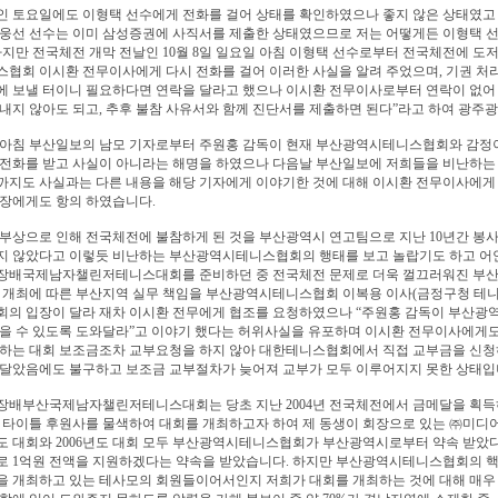
 토요일에도 이형택 선수에게 전화를 걸어 상태를 확인하였으나 좋지 않은 상태였고 
웅선 선수는 이미 삼성증권에 사직서를 제출한 상태였으므로 저는 어떻게든 이형택 
하지만 전국체전 개막 전날인 10월 8일 일요일 아침 이형택 선수로부터 전국체전에 도
협회 이시환 전무이사에게 다시 전화를 걸어 이러한 사실을 알려 주었으며, 기권 처리
 보낼 터이니 필요하다면 연락을 달라고 했으나 이시환 전무이사로부터 연락이 없어 
내지 않아도 되고, 추후 불참 사유서와 함께 진단서를 제출하면 된다”라고 하여 광주
 아침 부산일보의 남모 기자로부터 주원홍 감독이 현재 부산광역시테니스협회와 감정이
 전화를 받고 사실이 아니라는 해명을 하였으나 다음날 부산일보에 저희들을 비난하
까지도 사실과는 다른 내용을 해당 기자에게 이야기한 것에 대해 이시환 전무이사에게
장에게도 항의 하였습니다.
부상으로 인해 전국체전에 불참하게 된 것을 부산광역시 연고팀으로 지난 10년간 봉
지 않았다고 이렇듯 비난하는 부산광역시테니스협회의 행태를 보고 놀랍기도 하고 어
장배국제남자챌린저테니스대회를 준비하던 중 전국체전 문제로 더욱 껄끄러워진 부산
회 개최에 따른 부산지역 실무 책임을 부산광역시테니스협회 이복용 이사(금정구청 테
회의 입장이 달라 재차 이시환 전무에게 협조를 요청하였으나 “주원홍 감독이 부산
을 수 있도록 도와달라”고 이야기 했다는 허위사실을 유포하며 이시환 전무이사에게도
하는 대회 보조금조차 교부요청을 하지 않아 대한테니스협회에서 직접 교부금을 신청
다달았음에도 불구하고 보조금 교부절차가 늦어져 교부가 모두 이루어지지 못한 상태입
장배부산국제남자챌린저테니스대회는 당초 지난 2004년 전국체전에서 금메달을 획득
 타이틀 후원사를 물색하여 대회를 개최하고자 하여 제 동생이 회장으로 있는 ㈜미디
년도 대회와 2006년도 대회 모두 부산광역시테니스협회가 부산광역시로부터 약속 받았
로 1억원 전액을 지원하겠다는 약속을 받았습니다. 하지만 부산광역시테니스협회의 
을 개최하고 있는 테사모의 회원들이어서인지 저희가 대회를 개최하는 것에 대해 매우