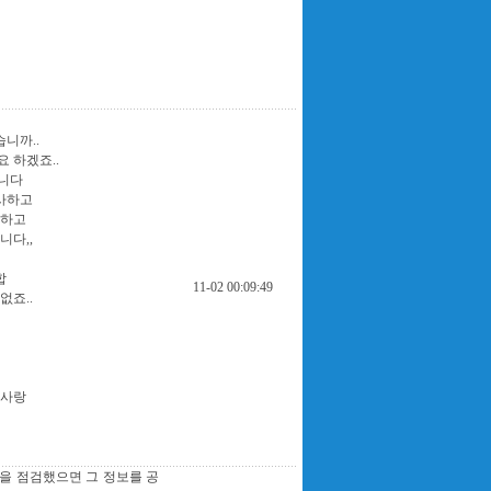
니까..
 하겠죠..
입니다
사하고
 하고
니다,,
합
11-02 00:09:49
없죠..
 사랑
을 점검했으면 그 정보를 공