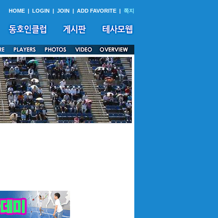
HOME
|
LOGIN
|
JOIN
|
ADD FAVORITE
|
쪽지