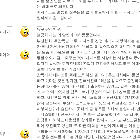
시는 분인 만큼 서로의 오해를 푸시고 미래의 테니스메카 부산
는 바램 글로 써봅니다.
마지막으로 훌륭한 선수들을 많이 발굴하시어 한국 테니스의 
멀리서 기원드립니다.
유구무언 이군,
퍼가이
벌공치기 님 의 말씀에 이하동문입니다,
부산협회, 주감독님 모두 테니스를 진정 아끼고 사랑하시는 분
잔 하시면서 허심탄회하게 대화로 잘 풀어갔으면 합니다. 며
는 모습이 나왔으면 합니다. 그리고 한국테니스의 희망 이형
파이더
동할수 있게끔 도와주는 것이 테니스를 사랑하는 사람들의 몫이
갑자기 날씨가 추워지네요! 환절기 건강유의하시고 모든 이해
코트에 많이들 놀러가입시더!!!!
감독께서 테니스를 위해 노력하신 걸 여러 통신매체에서 들었
하고 있다는 것은 알지만, 전국체전에 10년을 감독으로 출전
몸상태가 좋지 않아 태국대회에 출전하지 않았고, 일본대회에
가 더 악화되었다면 감독으로서 당연히 의사에게 진료를 받게
하고, 차선책을 위해 부산시테니스협회나 부산시체육관계자와
않나 싶습니다. 부산시 소속선수들이 있으니 체전출선 준비시
이형택선수가 출전하지 못하게 될 경우를 위해서 말입니다. 
테니스협회나 신문사에서 비방하는 글을 옳렸다면 바로 잡아
입장을 이해하고 타협점을 찾기를 바랍니다. 그리고 부산오픈
리에 추진되고 있는데 또 다른 대회를 부산에 개최하는 이유는
대회를 두개 개최하느니, 차라리 한대회에 후원으로 밀어 주었으
화유수
더 좋은 선수들이 오는 것은 자명한 사실일 것입니다. 그러면 