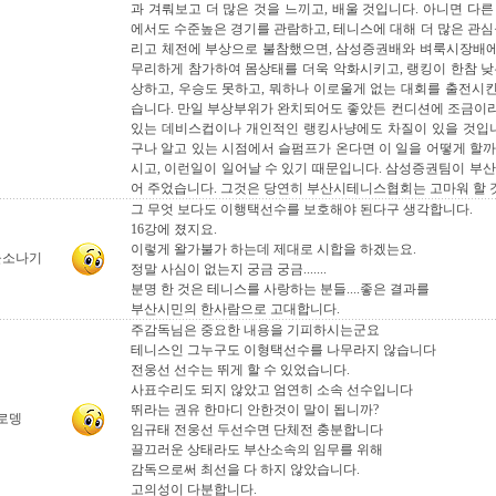
과 겨뤄보고 더 많은 것을 느끼고, 배울 것입니다. 아니면 다
에서도 수준높은 경기를 관람하고, 테니스에 대해 더 많은 관심
리고 체전에 부상으로 불참했으면, 삼성증권배와 벼룩시장배
무리하게 참가하여 몸상태를 더욱 악화시키고, 랭킹이 한참 낮
상하고, 우승도 못하고, 뭐하나 이로울게 없는 대회를 출전시
습니다. 만일 부상부위가 완치되어도 좋았든 컨디션에 조금이
있는 데비스컵이나 개인적인 랭킹사냥에도 차질이 있을 것입니
구나 알고 있는 시점에서 슬펌프가 온다면 이 일을 어떻게 할까
시고, 이런일이 일어날 수 있기 때문입니다. 삼성증권팀이 부산
어 주었습니다. 그것은 당연히 부산시테니스협회는 고마워 할 
그 무엇 보다도 이행택선수를 보호해야 된다구 생각합니다.
16강에 졌지요.
이렇게 왈가불가 하는데 제대로 시합을 하겠는요.
울소나기
정말 사심이 없는지 궁금 궁금.......
분명 한 것은 테니스를 사랑하는 분들....좋은 결과를
부산시민의 한사람으로 고대합니다.
주감독님은 중요한 내용을 기피하시는군요
테니스인 그누구도 이형택선수를 나무라지 않습니다
전웅선 선수는 뛰게 할 수 있었습니다.
사표수리도 되지 않았고 엄연히 소속 선수입니다
뛰라는 권유 한마디 안한것이 말이 됩니까?
로뎅
임규태 전웅선 두선수면 단체전 충분합니다
끌끄러운 상태라도 부산소속의 임무를 위해
감독으로써 최선을 다 하지 않았습니다.
고의성이 다분합니다.