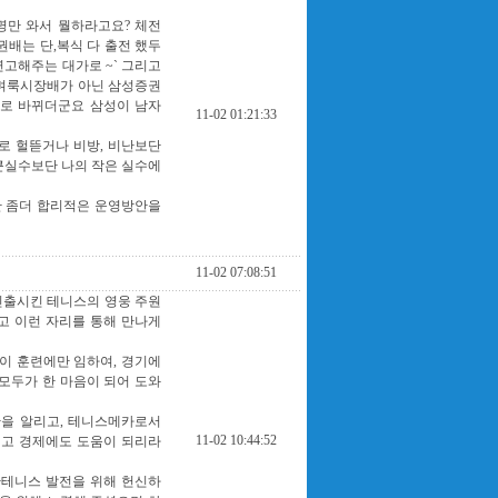
명만 와서 뭘하라고요? 체전
배는 단,복식 다 출전 했두
연고해주는 대가로 ~` 그리고
 벼룩시장배가 아닌 삼성증권
회로 바뀌더군요 삼성이 남자
11-02 01:21:33
 헐뜯거나 비방, 비난보단
큰실수보단 나의 작은 실수에
단 좀더 합리적은 운영방안을
11-02 07:08:51
진출시킨 테니스의 영웅 주원
고 이런 자리를 통해 만나게
이 훈련에만 임하여, 경기에
 모두가 한 마음이 되어 도와
산을 알리고, 테니스메카로서
11-02 10:44:52
리고 경제에도 도움이 되리라
테니스 발전을 위해 헌신하