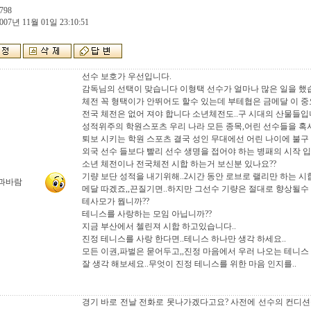
798
007년 11월 01일 23:10:51
선수 보호가 우선입니다.
감독님의 선택이 맞습니다 이형택 선수가 얼마나 많은 일을 했습
체전 꼭 형택이가 안뛰어도 할수 있는데 부테협은 금메달 이 중요
전국 체전은 없어 져야 합니다 소년체전도..구 시대의 산물들
성적위주의 학원스포츠 우리 나라 모든 종목,어린 선수들을 혹
퇴보 시키는 학원 스포츠 결국 성인 무대에선 어린 나이에 불구
외국 선수 들보다 빨리 선수 생명을 접어야 하는 병패의 시작 입
소년 체전이나 전국체전 시합 하는거 보신분 있나요??
기량 보단 성적을 내기위해..2시간 동안 로브로 랠리만 하는 시
과바람
메달 따겠죠,,끈질기면..하지만 그선수 기량은 절대로 향상될수 
테사모가 뭡니까??
테니스를 사랑하는 모임 아닙니까??
지금 부산에서 첼린져 시합 하고있습니다..
진정 테니스를 사랑 한다면..테니스 하나만 생각 하세요..
모든 이권,파벌은 묻어두고,,진정 마음에서 우러 나오는 테니스
잘 생각 해보세요..무엇이 진정 테니스를 위한 마음 인지를..
경기 바로 전날 전화로 못나가겠다고요? 사전에 선수의 컨디션