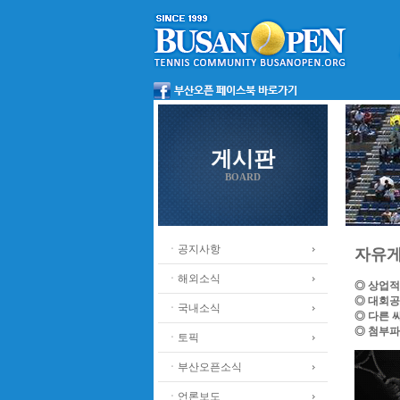
게시판
BOARD
ㆍ공지사항
자유
ㆍ해외소식
◎ 상업적
◎ 대회공
ㆍ국내소식
◎ 다른 
◎ 첨부파
ㆍ토픽
ㆍ부산오픈소식
ㆍ언론보도