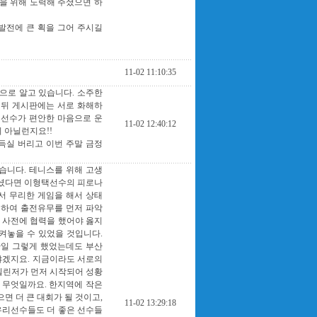
을 위해 노력해 주셨으면 하
발전에 큰 획을 그어 주시길
11-02 11:10:35
으로 알고 있습니다. 소주한
칠뒤 게시판에는 서로 화해하
택선수가 편안한 마음으로 운
11-02 12:40:12
 아닐런지요!!
득실 버리고 이번 주말 금정
습니다. 테니스를 위해 고생
하셨다면 이형택선수의 피로나
서 무리한 게임을 해서 상태
 하여 출전유무를 먼저 파악
 사전에 협력을 했어야 옳지
켜놓을 수 있었을 것입니다.
만일 그렇게 했었는데도 부산
야겠지요. 지금이라도 서로의
첼린저가 먼저 시작되어 성황
 무엇일까요. 한지역에 작은
면 더 큰 대회가 될 것이고,
11-02 13:29:18
우리선수들도 더 좋은 선수들