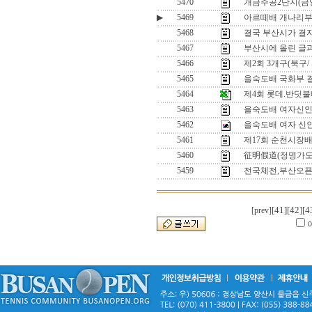
5470
개금주공2단지(금
▶
5469
아르떼배 개나리부 오
5468
결국 부산시가 결자
5467
부산시에 올린 글
5466
제2회 3개구(북구/
5465
을숙도배 국화부 
5464
제4회 롯데.반딧
5463
을숙도배 여자신인
5462
을숙도배 여자 신
5461
제17회 순천시장배
5460
征明假道(정명가도
5459
전국체전,부산오픈,
[41]
[42]
[4
[prev]