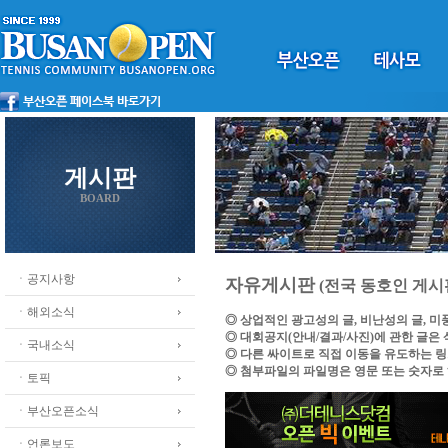
게시판
BOARD
ㆍ공지사항
자유게시판
(전국 동호인 게시
ㆍ해외소식
◎ 상업적인 광고성의 글, 비난성의 글, 
◎ 대회공지(안내/결과/사진)에 관한 글은
ㆍ국내소식
◎ 다른 싸이트로 직접 이동을 유도하는 
◎ 첨부파일의 파일명은 영문 또는 숫자로
ㆍ토픽
ㆍ부산오픈소식
ㆍ언론보도