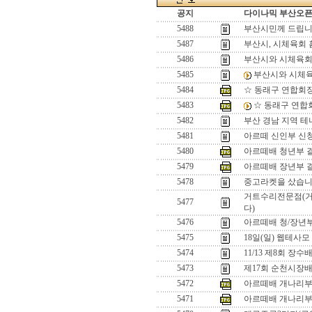
공지
다이나믹 부산오픈[
5488
부산시민께 드립
5487
부산시, 시체육회
5486
부산시와 시체육
5485
부산시와 시체
5484
☆ 동래구 연합회
5483
☆ 동래구 연합
5482
부산 경남 지역 
5481
아르떼 신인부 신
5480
아르떼배 청년부 
5479
아르떼배 장년부 
5478
중고라켓을 샀습니
거트수리전문점(거
5477
다)
5476
아르떼배 청/장년부
5475
18일(일) 웹테사
5474
11/13 제8회 장
5473
제17회 순천시장배
5472
아르떼배 개나리부
5471
아르떼배 개나리부