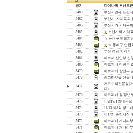
공지
다이나믹 부산오픈[
5488
부산시민께 드립
5487
부산시, 시체육회
5486
부산시와 시체육
5485
부산시와 시체
5484
☆ 동래구 연합회
5483
☆ 동래구 연합
5482
부산 경남 지역 
5481
아르떼 신인부 신
5480
아르떼배 청년부 
5479
아르떼배 장년부 
5478
중고라켓을 샀습니
거트수리전문점(거
▶
5477
다)
5476
아르떼배 청/장년부
5475
18일(일) 웹테사
5474
11/13 제8회 장
5473
제17회 순천시장배
5472
아르떼배 개나리부
5471
아르떼배 개나리부