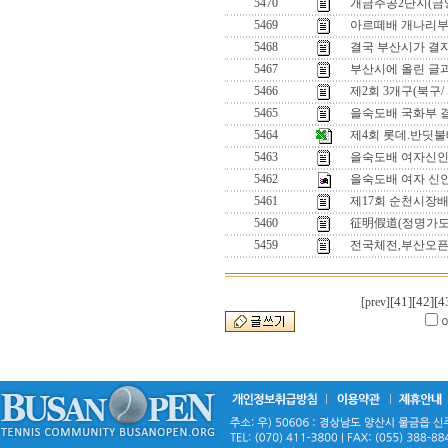
5470
개금주공2단지(금
5469
아르떼배 개나리부 오
5468
결국 부산시가 결자
5467
부산시에 올린 글
5466
제2회 3개구(북구/
5465
을숙도배 국화부 
5464
제4회 롯데.반딧
5463
을숙도배 여자신인
5462
을숙도배 여자 신
5461
제17회 순천시장배
5460
征明假道(정명가도
5459
전국체전,부산오픈,
[41]
[42]
[4
[prev]