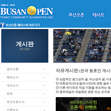
게시판
BOARD
ㆍ공지사항
자유게시판
(전국 동호인 게시
ㆍ해외소식
◎ 상업적인 광고성의 글, 비난성의 글, 
◎ 대회공지(안내/결과/사진)에 관한 글은
ㆍ국내소식
◎ 다른 싸이트로 직접 이동을 유도하는 
◎ 첨부파일의 파일명은 영문 또는 숫자로
ㆍ토픽
ㆍ부산오픈소식
ㆍ언론보도