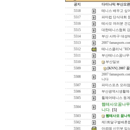
공지
다이나믹 부산오픈[
5518
테니스 배우고 싶
5517
파마컵 단식대회 
5516
테사모 여러분 건
5515
대한테니스협회 
5514
부산 사하구 대성테
5513
2007 famaspo
5512
테니스클리닉 "RD
5511
부산테니스꿈나무
5510
부산일보
5509
[KNN] 200
2007 famasp
5508
니다
5507
파마스포츠 모라점
5506
부산광역시생활체
5505
휠체어테니스 동계훈
웹테사모꿈나무
5504
니다.
[5]
5503
웹테사모 꿈나무
5502
제1회달구벌배혼
5501
아르떼 신인부 입