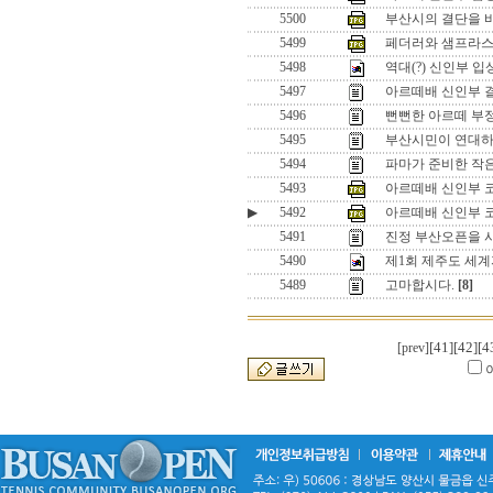
5500
부산시의 결단을 바
5499
페더러와 샘프라스
5498
역대(?) 신인부 
5497
아르떼배 신인부 
5496
뻔뻔한 아르떼 부
5495
부산시민이 연대하
5494
파마가 준비한 작
5493
아르떼배 신인부 
▶
5492
아르떼배 신인부 
5491
진정 부산오픈을 
5490
제1회 제주도 세
5489
고마합시다.
[8]
[41]
[42]
[4
[prev]