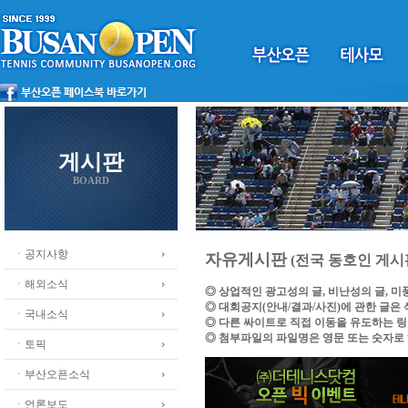
게시판
BOARD
ㆍ공지사항
자유게시판
(전국 동호인 게시
ㆍ해외소식
◎ 상업적인 광고성의 글, 비난성의 글, 
◎ 대회공지(안내/결과/사진)에 관한 글은
ㆍ국내소식
◎ 다른 싸이트로 직접 이동을 유도하는 
◎ 첨부파일의 파일명은 영문 또는 숫자로
ㆍ토픽
ㆍ부산오픈소식
ㆍ언론보도