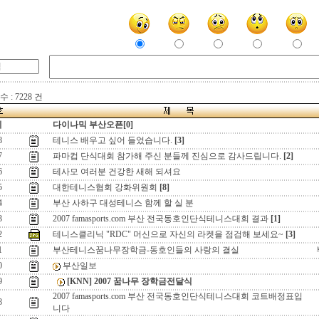
 : 7228 건
지
다이나믹 부산오픈[0]
8
테니스 배우고 싶어 들었습니다.
[3]
7
파마컵 단식대회 참가해 주신 분들께 진심으로 감사드립니다.
[2]
6
테사모 여러분 건강한 새해 되셔요
5
대한테니스협회 강화위원회
[8]
4
부산 사하구 대성테니스 함께 할 실 분
3
2007 famasports.com 부산 전국동호인단식테니스대회 결과
[1]
2
테니스클리닉 "RDC" 머신으로 자신의 라켓을 점검해 보세요~
[3]
1
부산테니스꿈나무장학금-동호인들의 사랑의 결실
0
부산일보
9
[KNN] 2007 꿈나무 장학금전달식
2007 famasports.com 부산 전국동호인단식테니스대회 코트배정표입
8
니다