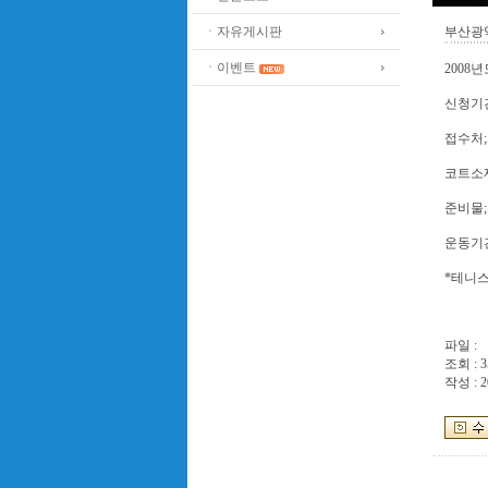
ㆍ자유게시판
부산광
ㆍ이벤트
200
신청기간
접수처;
코트소
준비물
운동기간
*테니
파일 :
조회 : 3
작성 : 2