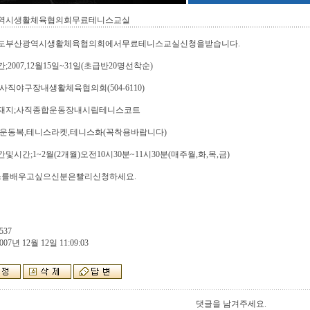
역시생활체육협의회무료테니스교실
8년도부산광역시생활체육협의회에서무료테니스교실신청을받습니다.
;2007,12월15일~31일(초급반20명선착순)
사직야구장내생활체육협의회(504-6110)
재지;사직종합운동장내시립테니스코트
;운동복,테니스라켓,테니스화(꼭착용바랍니다)
및시간;1~2월(2개월)오전10시30분~11시30분(매주월,화,목,금)
스를배우고싶으신분은빨리신청하세요.
537
007년 12월 12일 11:09:03
댓글을 남겨주세요.