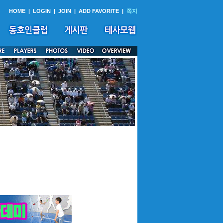
HOME
|
LOGIN
|
JOIN
|
ADD FAVORITE
|
쪽지