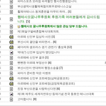
7
파마스포츠 모라점 파격할인 행사진행중입니다.
6
부산광역시생활체육협의회무료테니스교실
5
휠체어테니스 동계훈련을 마무리 하며...
[1]
웹테사모꿈나무후원회 후원가족 여러분들에게 감사드립
4
니다.
[5]
3
웹테사모 꿈나무후원회에서 많은 관심 당부 드립니다.
2
제1회달구벌배혼합복식대회개최.
1
아르떼 신인부 입상자 사진
[1]
0
부산시의 결단을 바라면서...
[6]
9
페더러와 샘프라스 경기 관전기/ 홍성욱
[12]
8
역대(?) 신인부 입상자 명단입니다
7
아르떼배 신인부 결과
[1]
6
뻔뻔한 아르떼 부정선수
[6]
5
부산시민이 연대하여 행정소송을
[7]
4
파마가 준비한 작은 이벤트
3
아르떼배 신인부 코트배정(삼락공원코트)
2
아르떼배 신인부 코트배정(금정체육공원코트)
1
진정 부산오픈을 사랑하신다면
[6]
0
제1회 제주도 세계자연유산 등재기념 전국 동호인 테니스대회
9
고마합시다.
[8]