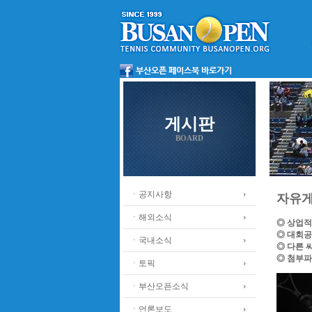
게시판
BOARD
ㆍ공지사항
자유
ㆍ해외소식
◎ 상업적
◎ 대회공
ㆍ국내소식
◎ 다른 
◎ 첨부파
ㆍ토픽
ㆍ부산오픈소식
ㆍ언론보도