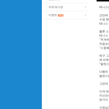
ㆍ자유게시판
테니스클
ㆍ이벤트
간만에 
수영 
테니스
물론 스
테니스 
"무게하
처음보
"스윙웨
에구 
제 라
"발란스
다행히
발란스
그런데
이게 
자신만
한가지
사장님