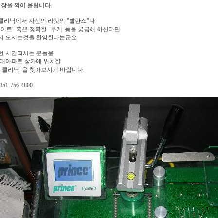
 장을 찍어 올립니다.
클리닉에서 자신의 라켓의 "발란스"나
이트" 혹은 정확한 "무게"등을 궁금해 하신다면
지 오시는것을 환영한다는군요
번 시간되시는 분들읕
현대아파트 상가에 위치한
 클리닉"을 찾아보시기 바랍니다.
051-756-4800