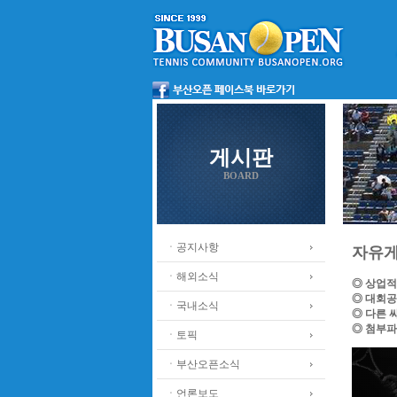
게시판
BOARD
ㆍ공지사항
자유
ㆍ해외소식
◎ 상업적
◎ 대회공
ㆍ국내소식
◎ 다른 
◎ 첨부파
ㆍ토픽
ㆍ부산오픈소식
ㆍ언론보도