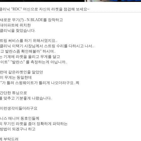
리닉 "RDC" 머신으로 자신의 라켓을 점검해 보세요~
새로운 무기(?) - N BLADE를 장착하고
현대아파트에 위치한
 클리닉을 찾았습니다.
트링 써비스를 하기 위해서였지요..
클리닉 이택기 사장님께서 스트링 수리를 다하시고 나서..
고 발란스좀 확인해볼까" 하시며..
는 기계에 라켓을 올리고 무게를 달고
이트" "발란스" 를 측정하는게 아닙니까..
그런데 같은라켓인줄 알았던
켓이 무게는 동일한데
"가 틀려 스윙웨이트가 틀리게 나오더라구요..켁
 간단한 튜닝으로
를 맞추고 기분좋게 나왔습니다.
 이런생각이들더라구요
테니스 매니어 동호인들께
의 무기인 라켓을 좀더 정확하게 파악하는
 방법이 되겠구나 하고
께 부탁드려