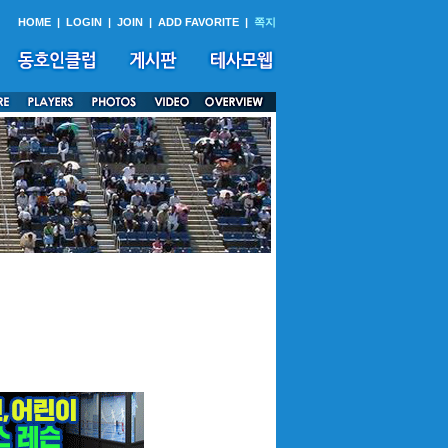
HOME
|
LOGIN
|
JOIN
|
ADD FAVORITE
|
쪽지