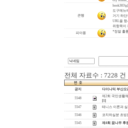
ex) Tenni
hook303
도구메뉴에
큰행
거기 하단
URL을 항
위항목이 
*정말 훌
피아퐁
전체 자료수 : 7228 건
공지
다이나믹 부산오픈
제2회 국민생활
5548
[1]
5547
테니스 이론과 
5546
코치하실분 초빙
5545
제4회 꿈나무 후