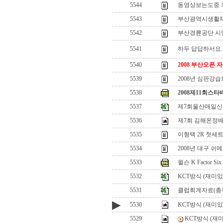
5544
동영상보는도중 
5543
부산광역시생활
5542
부산경륜공단 시
5541
하두 답답하서요..
5540
2008 부산오픈
5539
2008년 심판강습
5538
2008제11회스
5537
제7회울산매일
5536
제7회 김해온정
5535
이형택 2R 첫세
5534
2008년 대구 쉬
5533
윌슨 K Factor S
5532
KCT방식 (재미있
5531
클럽회계자료(총
▶
5530
KCT방식 (재미
5529
KCT방식 (재