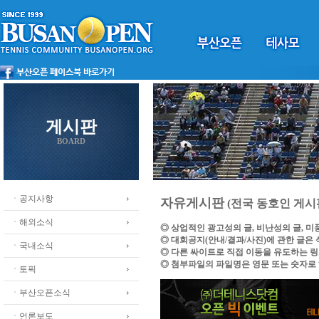
게시판
BOARD
ㆍ공지사항
자유게시판
(전국 동호인 게시
ㆍ해외소식
◎ 상업적인 광고성의 글, 비난성의 글, 
◎ 대회공지(안내/결과/사진)에 관한 글은
ㆍ국내소식
◎ 다른 싸이트로 직접 이동을 유도하는 
◎ 첨부파일의 파일명은 영문 또는 숫자로
ㆍ토픽
ㆍ부산오픈소식
ㆍ언론보도