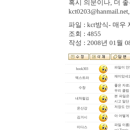
혹시 의문이나, 더 
kct0203@hanmail.ne
파일 :
kct방식- 매
조회 : 4855
작성 : 2008년 01월 08
파일이 
hook303
재미있네요.
엑스트라
좋은 자료군
수창
우리 클럽 
본 파일은
내처럴김
시고 일단
저장도 안
온산강
아 어떻게
김거시
파일 이름
미다스