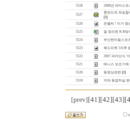
5528
2008년 파마스
혼란드려 죄송합니
5527
[5]
5526
은별씨 ! 이거 찾
5525
잘 정리된 R-R
5524
부산한마음스포츠
5523
헤드라켓 3자루 팝
5522
2007 파마단식 
5521
테니스 보조기에
5520
동영상관련
[2]
5519
저와 동업하실 분(?
[41]
[42]
[43]
[
[prev]