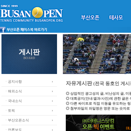
게시판
BOARD
ㆍ공지사항
자유게시판
(전국 동호인 게시
ㆍ해외소식
◎ 상업적인 광고성의 글, 비난성의 글, 
◎ 대회공지(안내/결과/사진)에 관한 글은
ㆍ국내소식
◎ 다른 싸이트로 직접 이동을 유도하는 
◎ 첨부파일의 파일명은 영문 또는 숫자로
ㆍ토픽
ㆍ부산오픈소식
ㆍ언론보도