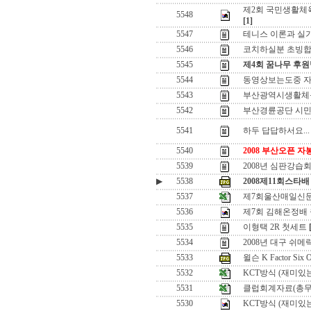
제2회 국민생활체
5548
[1]
5547
테니스 이론과 실
5546
코치하실분 초빙합
5545
제4회 꿈나무 후원
5544
동영상보는도중 자
5543
부산광역시생활체
5542
부산경륜공단 시민
5541
하두 답답하서요...
5540
2008 부산오픈 
5539
2008년 심판강습
▶
5538
2008제11회스타
5537
제7회울산매일신
5536
제7회 김해온정배
5535
이형택 2R 첫세트
5534
2008년 대구 쉬
5533
윌슨 K Factor Si
5532
KCT방식 (재미있는
5531
클럽회계자료(총무
5530
KCT방식 (재미있