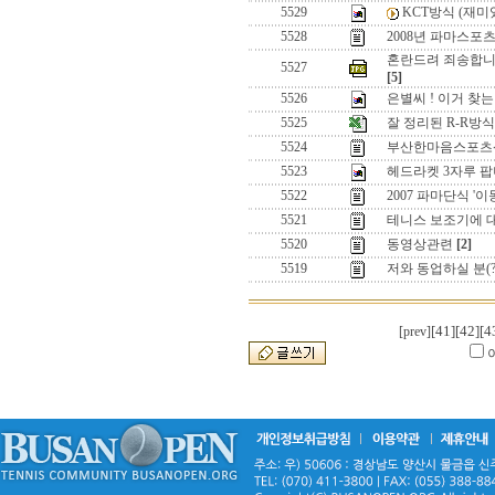
5529
KCT방식 (재미
5528
2008년 파마스포
혼란드려 죄송합니다
5527
[5]
5526
은별씨 ! 이거 찾는
5525
잘 정리된 R-R방
5524
부산한마음스포츠
5523
헤드라켓 3자루 팝
5522
2007 파마단식 
5521
테니스 보조기에 
5520
동영상관련
[2]
5519
저와 동업하실 분(?
[41]
[42]
[4
[prev]