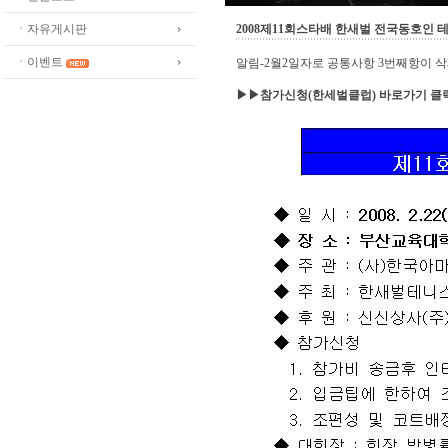
ㆍ자유게시판
2008제11회스타배 한새벌 전국동호인
ㆍ이벤트
알림-2월2일자로 공통사항 3번째항이 삭
▶▶참가신청(한세벌클럽) 바로가기 클