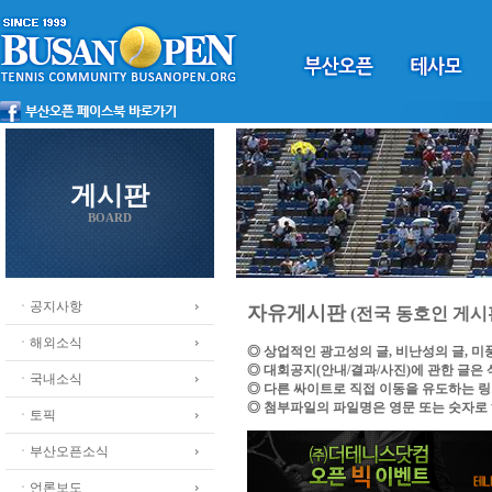
게시판
BOARD
ㆍ공지사항
자유게시판
(전국 동호인 게시
ㆍ해외소식
◎ 상업적인 광고성의 글, 비난성의 글, 
◎ 대회공지(안내/결과/사진)에 관한 글은
ㆍ국내소식
◎ 다른 싸이트로 직접 이동을 유도하는 
◎ 첨부파일의 파일명은 영문 또는 숫자로
ㆍ토픽
ㆍ부산오픈소식
ㆍ언론보도