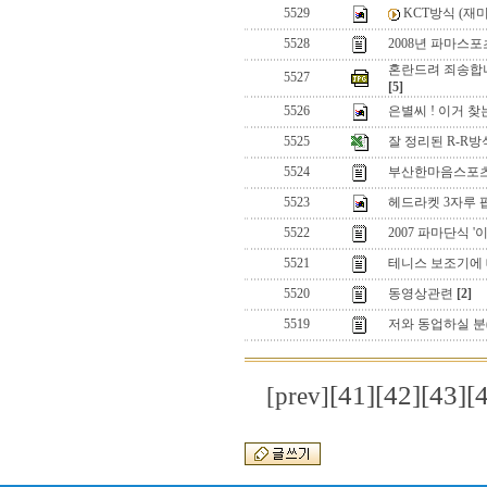
5529
KCT방식 (재
5528
2008년 파마스
혼란드려 죄송합니
5527
[5]
5526
은별씨 ! 이거 찾
5525
잘 정리된 R-R
5524
부산한마음스포츠
5523
헤드라켓 3자루 팝
5522
2007 파마단식 
5521
테니스 보조기에
5520
동영상관련
[2]
5519
저와 동업하실 분(?
[41]
[42]
[43]
[
[prev]