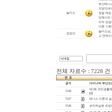
부산테니스
각양각색으
늘미소
정말 재밌
단체사진 
아직 강습
다른 기회
늘미소님,
강감산
고 연락드리
전체 자료수 : 7228 건
공지
다이나믹 부산오픈
제2회 국민생활
5548
[1]
5547
테니스 이론과 
5546
코치하실분 초빙