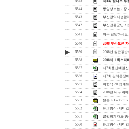
5545
제4회 꿈나무 후
5544
동영상보는도중 
5543
부산광역시생활
5542
부산경륜공단 시
5541
하두 답답하서요..
5540
2008 부산오픈
▶
5539
2008년 심판강습
5538
2008제11회스
5537
제7회울산매일
5536
제7회 김해온정
5535
이형택 2R 첫세
5534
2008년 대구 쉬
5533
윌슨 K Factor S
5532
KCT방식 (재미있
5531
클럽회계자료(총
5530
KCT방식 (재미