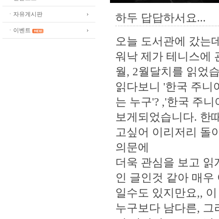
ㆍ자유게시판
하두 답답하서요...
ㆍ이벤트
오늘 도서관에 갔는데
워낙 제가 테니스에 
월, 2월달치를 읽었
읽다보니 '한국 주니어
는 누구'? ,'한국 
보게되었습니다. 한때
고싶어 이리저리 돌
의문에
더욱 관심을 보고 읽
인 글인것 같아 매우
일수도 있지만요,, 
누구보다 남다른, 그