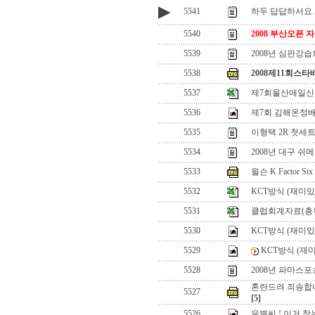
▶
5541
하두 답답하서요..
5540
2008 부산오픈
5539
2008년 심판강습
5538
2008제11회스
5537
제7회울산매일
5536
제7회 김해온정
5535
이형택 2R 첫세
5534
2008년 대구 쉬
5533
윌슨 K Factor S
5532
KCT방식 (재미있
5531
클럽회계자료(총
5530
KCT방식 (재미
5529
KCT방식 (재
5528
2008년 파마스
혼란드려 죄송합니
5527
[5]
5526
은별씨 ! 이거 찾