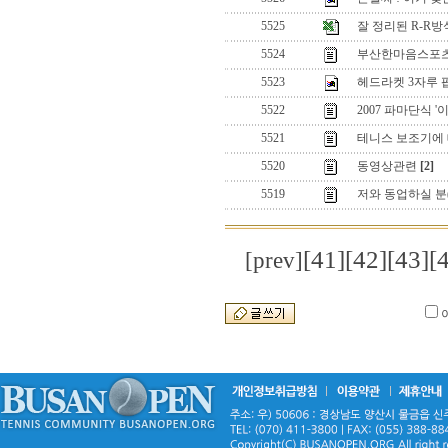
5525
잘 정리된 R-R
5524
부산한마음스포츠
5523
헤드라켓 3자루 팝
5522
2007 파마단식 
5521
테니스 보조기에
5520
동영상관련
[2]
5519
저와 동업하실 분(?
[41]
[42]
[43]
[
[prev]