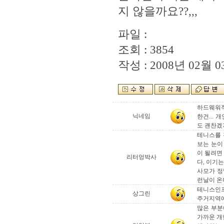
지 않을까요??,,,
파일 :
조회 : 3854
작성 : 2008년 02월 03
하드웨워적
닉네임
한건...
도 괜찬겠지
테니스를 
보는 눈이
이 될려면
리터엉박사
다, 이기
사모가 정
런날이 온다
테니스인프
상그린
주거지역에
많은 부분
가까운 개