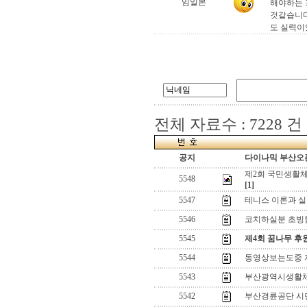
임일본
해야하는 
것같습니다
도 실력이
전체 자료수 : 7228 건
공지
다이나믹 부산오픈
제2회 국민생활
5548
[1]
5547
테니스 이론과 
5546
코치하실분 초빙
5545
제4회 꿈나무 후
5544
동영상보는도중 
5543
부산광역시생활
5542
부산경륜공단 시