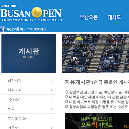
게시판
BOARD
ㆍ공지사항
자유게시판
(전국 동호인 게시
ㆍ해외소식
◎ 상업적인 광고성의 글, 비난성의 글, 
◎ 대회공지(안내/결과/사진)에 관한 글은
ㆍ국내소식
◎ 다른 싸이트로 직접 이동을 유도하는 
◎ 첨부파일의 파일명은 영문 또는 숫자로
ㆍ토픽
ㆍ부산오픈소식
ㆍ언론보도