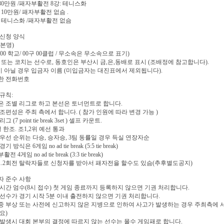
 30만원 /패자부활전 8강: 테니스화
: 10만원/ 패자부활전 없슴 .
: 테니스화 /패자부활전 없슴
신청 양식
(본명)
(00 학교/ 00구 00클럽 / 무소속은 무소속으로 표기)
수, 또는 코치는 선수로, 동호인은 부산시 금,은,동배로 표시 (조배정에 참고합니다).
이 아닐 경우 입금자 이름 (미입금자는 대진표에서 제외됩니다).
확한 전화번호
규칙:
 조별 리그로 하고 본선은 토너먼트로 합니다.
조편성은 주최 측에서 합니다. ( 참가 인원에 따라 변경 가능 )
 (7 point tie break 3set ) 셀프 카운트.
명 한조. 조1,2위 예선 통과
우선 순위는 다승, 승자승, 3팀 동률일 경우 득실 연장자순
 방식은 6게임 no ad tie break (5:5 tie break)
전 4게임 no ad tie break (3:3 tie break)
 1.2회전 탈락자들로 신청자를 받아서 패자전을 할수도 있슴(추후별도공지)
자 준수 사항
시간 엄수(8시 접수) 첫 게임 종료까지 등록하지 않으면 기권 처리합니다.
선수가 경기 시작 5분 이내 출전하지 않으면 기권 처리합니다.
 부상 또는 사전에 신고하지 않은 지병으로 인하여 사고가 발생하는 경우 주최측에 서
요)
발생시 대회 본부의 결정에 따르지 않는 선수는 몰수 게임패로 합니다.