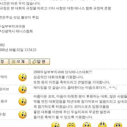
시간은 따로 두지 않습니다.
규정은 본 대회의 규정을 따르고 기타 사항은 대한 테니스 협회 규정에 준함
전은주심 선심 볼보이 투입
 두실부부치과의원
 부산광역시 테니스협회
902
008년 04월 02일 13:54:23
2008두실부부치과배 단식테니스대회!!!
만덕이
성공적인 대회개최를 기원합니다,
또한 원의 이전을 축하드리고 큰발전을 기대합니다,
재미있을 것 같습니다..즐테한다는 마음으로다가...ㅋㅋ;;
망서브
아름다운 코트, 마음이 따뜻한 분이 후원하는 대회, 많은 사람
임원규
억될 멋진 대회였음을 작년대회 참가자로서 말씀드리고 싶네요
꼭 참가하도록 하겠습니다. 파마스포츠 임원규올림
좋은 대회를 마련해 주신 두실치과의 무궁한 발전과
수창
즐거운 축제가 될 수 있도록 기원합니다.