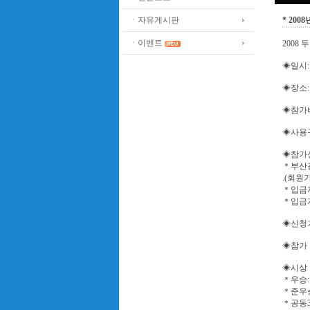
ㆍ자유게시판
* 20
ㆍ이벤트
2008
◈일시:
◈장소
◈참가비
◈사용구
◈참가
＊부산광역
.(회원
＊입금자
＊입금계좌
◈신청기
◈참가 
◈시상
＊우승:
＊준우승
＊공동3