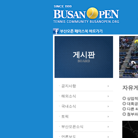
게시판
BOARD
ㆍ공지사항
자유
ㆍ해외소식
◎ 상업적
◎ 대회공
ㆍ국내소식
◎ 다른 
◎ 첨부파
ㆍ토픽
ㆍ부산오픈소식
ㆍ언론보도