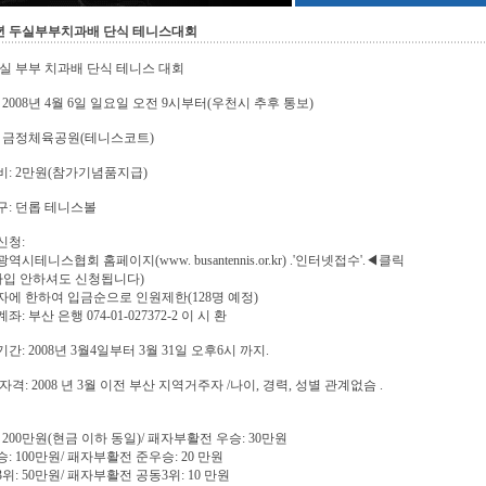
08년 두실부부치과배 단식 테니스대회
 두실 부부 치과배 단식 테니스 대회
 2008년 4월 6일 일요일 오전 9시부터(우천시 추후 통보)
: 금정체육공원(테니스코트)
: 2만원(참가기념품지급)
: 던롭 테니스볼
신청:
시테니스협회 홈페이지(www. busantennis.or.kr) .'인터넷접수'.◀클릭
가입 안하셔도 신청됩니다)
에 한하여 입금순으로 인원제한(128명 예정)
: 부산 은행 074-01-027372-2 이 시 환
간: 2008년 3월4일부터 3월 31일 오후6시 까지.
자격: 2008 년 3월 이전 부산 지역거주자 /나이, 경력, 성별 관계없슴 .
 200만원(현금 이하 동일)/ 패자부활전 우승: 30만원
: 100만원/ 패자부활전 준우승: 20 만원
위: 50만원/ 패자부활전 공동3위: 10 만원