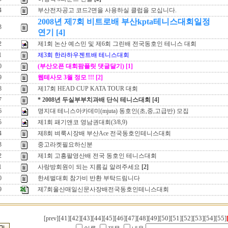
4
부산전자공고 코드2면을 사용하실 클럽을 모십니다.
2008년 제7회 비트로배 부산kpta테니스대회일정
3
연기
[4]
2
제1회 논산 예스민 및 제6회 그린배 전국동호인 테니스 대회
1
제3회 한라하우젠트배 테니스대회
0
(부산오픈 대회팜플릿 댓글달기)
[1]
9
웹테사모 3월 정모 !!!
[2]
8
제17회 HEAD CUP KATA TOUR 대회
7
* 2008년 두실부부치과배 단식 테니스대회
[4]
6
명지대 테니스아카데미(mjuta) 동호인(초,중,고급반) 모집
5
제1회 패기앤코 영남권대회(3/8,9)
4
제8회 벼룩시장배 부산Ace 전국동호인테니스대회
3
중고라켓필요하신분
2
제1회 고흥팔영산배 전국 동호인 테니스대회
1
사랑방회원이 되는 지름길 알려주세요
[2]
0
한세벌대회 참가비 반환 부탁드림니다
9
제7회울산매일신문사장배전국동호인테니스대회
[41]
[42]
[43]
[44]
[45]
[46]
[47]
[48]
[49]
[50]
[51]
[52]
[53]
[54]
[55]
[prev]