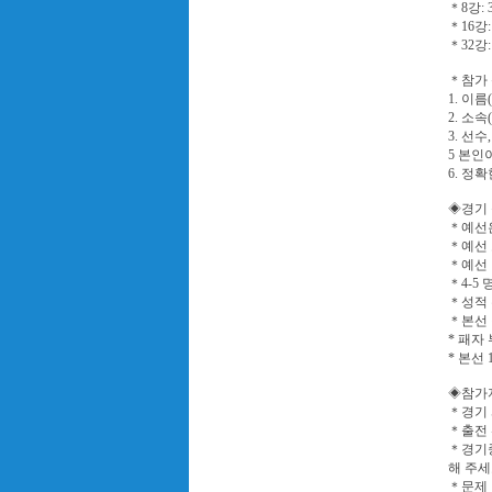
＊8강:
＊16강
＊32강
＊참가 
1. 이름
2. 소속
3. 선
5 본인
6. 정
◈경기 
＊예선은
＊예선 
＊예선 리그
＊4-5 
＊성적 
＊본선 경기
* 패자 부활
* 본선
◈참가
＊경기 
＊출전 
＊경기중
해 주세
＊문제 