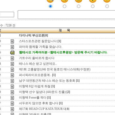
 : 7228 건
지
다이나믹 부산오픈[0]
8
스타스포츠관련 질문입니다
[1]
7
파마와 함께할 가족을 찾습니다.
6
웹테사모 가족여러분 <웹테사모후원방> 방문해 주시기 바랍니다.
5
거트수리 올바르게 합시다
4
테니스 레슨 받고 싶은데요..
3
제1회 고흥팔영산배 전국 동호인 테니스대회(수정본)
2
퍼시픽라이프오픈중계..
[1]
1
남구 대연동근처 테니스 레슨 또는 동호회
[1]
0
이형택 8강 아쉽게 좌절
[1]
9
이형택 선수 일냈다 (4라운드 진출)
[2]
8
이형택 Ferrer를 꺽다
[1]
7
서두르지 않으면 후회 합니다
[1]
6
제17회 HEAD CUP KATA TOUR 대회
5
이형택 3라운드 진출
[2]