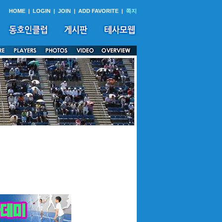
HOME
|
LOGIN
|
JOIN
|
ADD FAVORITE
|
쪽지