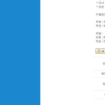
＊식사 
＊모든 
※결승
주최 :
주관 :
파일 :
조회 : 4
작성 : 2
희