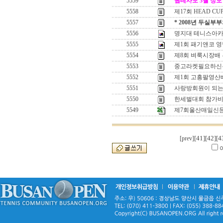
5559
웹테사모 3월 정모 !
5558
제17회 HEAD CU
5557
* 2008년 두실
5556
명지대 테니스아카데미
5555
제1회 패기앤코 영남
5554
제8회 벼룩시장배
5553
중고라켓필요하신
5552
제1회 고흥팔영산
5551
사랑방회원이 되는
5550
한세벌대회 참가비
5549
제7회울산매일신
[41]
[42]
[4
[prev]