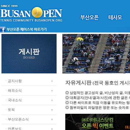
게시판
BOARD
ㆍ공지사항
자유게시판
(전국 동호인 게시
ㆍ해외소식
◎ 상업적인 광고성의 글, 비난성의 글, 
◎ 대회공지(안내/결과/사진)에 관한 글은
ㆍ국내소식
◎ 다른 싸이트로 직접 이동을 유도하는 
◎ 첨부파일의 파일명은 영문 또는 숫자로
ㆍ토픽
ㆍ부산오픈소식
ㆍ언론보도