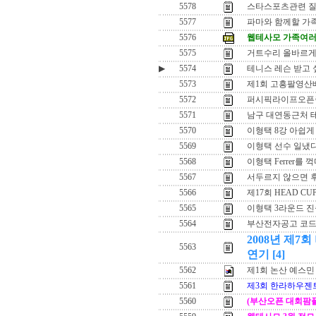
5578
스타스포츠관련 
5577
파마와 함께할 가
5576
웹테사모 가족여러
5575
거트수리 올바르게
▶
5574
테니스 레슨 받고 
5573
제1회 고흥팔영산
5572
퍼시픽라이프오픈중
5571
남구 대연동근처 
5570
이형택 8강 아쉽게
5569
이형택 선수 일냈다
5568
이형택 Ferrer를 
5567
서두르지 않으면 
5566
제17회 HEAD CU
5565
이형택 3라운드 
5564
부산전자공고 코드
2008년 제7
5563
연기
[4]
5562
제1회 논산 예스민
5561
제3회 한라하우젠
5560
(부산오픈 대회팜