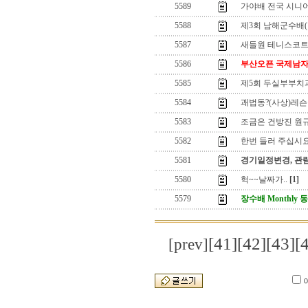
5589
가야배 전국 시니어
5588
제3회 남해군수배(
5587
새들원 테니스코트에
5586
부산오픈 국제남자
5585
제5회 두실부부치
5584
괘법동?(사상)레슨
5583
조금은 건방진 원
5582
한번 들러 주십시요
5581
경기일정변경, 관
5580
헉~~날짜가..
[1]
5579
장수배 Monthly
[41]
[42]
[43]
[
[prev]