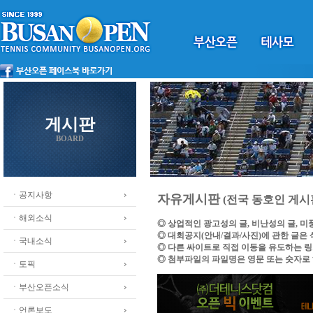
게시판
BOARD
ㆍ공지사항
자유게시판
(전국 동호인 게시
ㆍ해외소식
◎ 상업적인 광고성의 글, 비난성의 글, 
◎ 대회공지(안내/결과/사진)에 관한 글은
ㆍ국내소식
◎ 다른 싸이트로 직접 이동을 유도하는 
◎ 첨부파일의 파일명은 영문 또는 숫자로
ㆍ토픽
ㆍ부산오픈소식
ㆍ언론보도