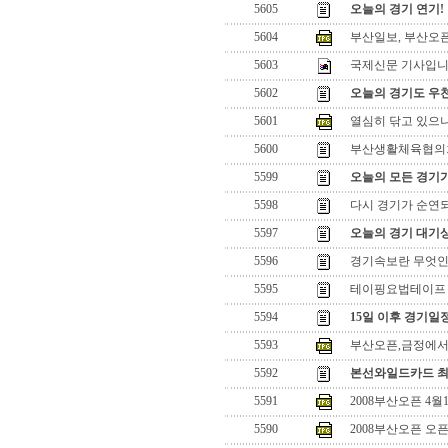
5605
오늘의 경기 연기!
5604
부산일보, 부산오
5603
국제신문 기사입니다
5602
오늘의 경기도 우
5601
열심히 닦고 있으나 
5600
부산생활체육협의
5599
오늘의 모든 경기
5598
다시 경기가 순연
5597
오늘의 경기 대기상
5596
경기속보란 무엇
5595
테이핑요법테이프
5594
15일 이후 경기일
5593
부산오픈,금정에서
5592
본선와일드카드 최
5591
2008부산오픈 4월
5590
2008부산오픈 오픈!