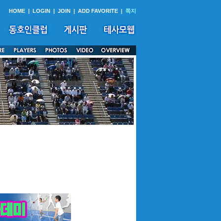
HOME
|
LOGIN
|
JOIN
|
ADD FAVORITE
|
쪽지