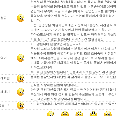
위로부터 들었습니다. 부산대학교 테니스 동아리 후배 7명이 캠
수들의 플레이를 동영상으로 담으려 했으나 죄송하게도 20여명
편집해서 우측에 있는 파마홈페이지 내 동영상코너를 클릭하
동영상을 보실수 있을 것입니다. 본인의 플레이가 궁금하셨던 
임원규
입니다.
아참, 동영상은 회원가입후에만 가능하니 1분정도 시간을 내
도 하시고 파마가 어떤 회사인지 한번 둘러보셨으면 합니다.
파마스포츠에게 동영상을 촬영할수 있도록 배려해주신 두실
자릴 빌어 감사말씀 올립니다. 파마스포츠 임원규올림
비... 않온다에 손들었던 사람입니다요.
무사히 그리고 차분히 정리되는 분위기 에서 마쳐진 대회에 모
거듭될수록 면면이 특별하지는 않지만 조은 호응속에 치뤄진
만덕이
해서 조아지는것만은 아니구나 싶은 생각으로 마무리를 할까 
기대를 이끌어내준 대회장의 여유있는 품세와 폭넓은 인정미가
각하고싶으네여...........
수고하신 선수와,모든테니스인들에게 저또한 감사드리고 싶지만
올해는 불참했지만 내년엔 꼭 참가하고 싶습니다....수고 하셨습니
들레처럼
단식을 사랑하는 님들이 좋습니다,,,
단식은 우리자신을 겸손하게 만드는 매력덩어리라 생각해 봅
조페데기
부산에서 이런 멋진 경기를 만들어 주신분들의 노고에 .. 부
다,,,, 내년에는 모두 입상하시길 바랍니다,,,
수고하셨습니다.. 상세한 대회결과는 어디에서 알아볼 수 있는지
람돌이7