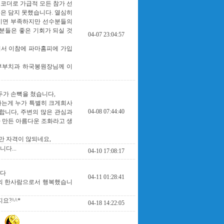
코더로 가급적 모든 참가 선
은 담지 못했습니다. 열심히
시면 부족하지만 선수분들의
분들은 좋은 기회가 되실 것
04-07 23:04:57
셔서 이참에 파마홈피에 가입
부부치과 하국봉원장님께 이
두가 손뼉을 쳤습니다,
다는게 누가 특별히 크게희사
04-08 07:44:40
합니다, 주변의 많은 관심과
 만든 아름다운 조화라고 생
 자격이 않되네요,
다...
04-10 17:08:17
니다
04-11 01:28:41
산의 한사람으로서 행복했습니
요?^^*
04-18 14:22:05