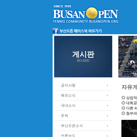
게시판
BOARD
ㆍ공지사항
자유
ㆍ해외소식
◎ 상업적
◎ 대회공
ㆍ국내소식
◎ 다른 
◎ 첨부파
ㆍ토픽
ㆍ부산오픈소식
ㆍ언론보도