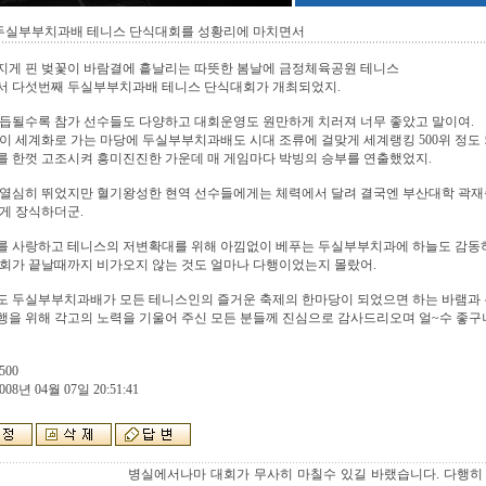
 두실부부치과배 테니스 단식대회를 성황리에 마치면서
지게 핀 벚꽃이 바람결에 흩날리는 따뜻한 봄날에 금정체육공원 테니스
서 다섯번째 두실부부치과배 테니스 단식대회가 개최되었지.
듭될수록 참가 선수들도 다양하고 대회운영도 원만하게 치러져 너무 좋았고 말이여.
이 세계화로 가는 마당에 두실부부치과배도 시대 조류에 걸맞게 세계랭킹 500위 정도
 한껏 고조시켜 흥미진진한 가운데 매 게임마다 박빙의 승부를 연출했었지.
 열심히 뛰었지만 혈기왕성한 현역 선수들에게는 체력에서 달려 결국엔 부산대학 곽재
게 장식하더군.
를 사랑하고 테니스의 저변확대를 위해 아낌없이 베푸는 두실부부치과에 하늘도 감동하
회가 끝날때까지 비가오지 않는 것도 얼마나 다행이었는지 몰랐어.
도 두실부부치과배가 모든 테니스인의 즐거운 축제의 한마당이 되었으면 하는 바램과
을 위해 각고의 노력을 기울어 주신 모든 분들께 진심으로 감사드리오며 얼~수 좋구나
500
008년 04월 07일 20:51:41
병실에서나마 대회가 무사히 마칠수 있길 바랬습니다. 다행히