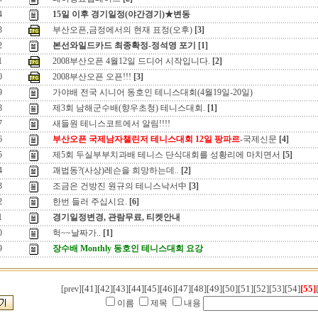
4
15일 이후 경기일정(야간경기)★변동
3
부산오픈,금정에서의 현재 표정(오후)
[3]
2
본선와일드카드 최종확정-정석영 포기
[1]
1
2008부산오픈 4월12일 드디어 시작입니다.
[2]
0
2008부산오픈 오픈!!!
[3]
9
가야배 전국 시니어 동호인 테니스대회(4월19일-20일)
8
제3회 남해군수배(향우초청) 테니스대회.
[1]
7
새들원 테니스코트에서 알림!!!!
6
부산오픈 국제남자챌린저 테니스대회 12일 팡파르
-국제신문
[4]
5
제5회 두실부부치과배 테니스 단식대회를 성황리에 마치면서
[5]
4
괘법동?(사상)레슨을 희망하는데..
[2]
3
조금은 건방진 원규의 테니스낙서中
[3]
2
한번 들러 주십시요.
[6]
1
경기일정변경, 관람무료, 티켓안내
0
헉~~날짜가..
[1]
9
장수배 Monthly 동호인 테니스대회 요강
[41]
[42]
[43]
[44]
[45]
[46]
[47]
[48]
[49]
[50]
[51]
[52]
[53]
[54]
[55]
[prev]
이름
제목
내용