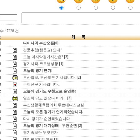
 : 7228 건
지
다이나믹 부산오픈[0]
8
경품추첨(행운권) 안내 !
7
오늘 마지막경기시간은?
[2]
6
경기시작-코트별상황
[1]
5
오늘의 경기 연기!
4
부산일보, 부산오픈 기사입니다.
[2]
3
국제신문 기사입니다..
2
오늘의 경기도 우천으로 순연중!
1
열심히 닦고 있으나 비가...
[3]
0
부산생활체육협의회 무료테니스교실
9
오늘의 모든 경기가 연기되었습니다.
8
다시 경기가 순연되었습니다.
7
오늘의 경기 대기상태 - 우천순연
[2]
6
경기속보란 무엇인가
5
테이핑요법테이프
[2]