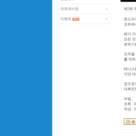
ㆍ자유게시판
제5회
ㆍ이벤트
흐드러
코트에
해가 거
모든 것
분위기를
모두들
를 멋찌
테니스
지만 대
앞으로
대회진행
파일 :
조회 : 4
작성 : 2