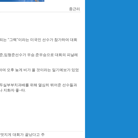
종근리
 되는 "그렉"이라는 미국인 선수가 참가하여 대회
준,임형준선수가 우승.준우승으로 대회의 피날레
여 오후 늦게 비가 올 것이라는 일기예보가 있었
 두실부부치과배를 위해 열심히 뛰어준 선수들과
 지화자 좋~타.
 멋지게 대회가 끝났다고 주