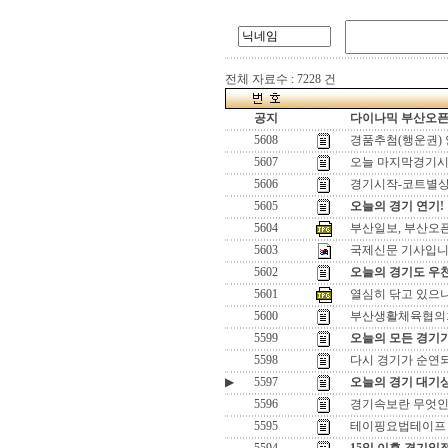
전체 자료수 : 7228 건
공지
다이나믹 부산오픈[
5608
경품추첨(행운권) 
5607
오늘 마지막경기시
5606
경기시작-코트별
5605
오늘의 경기 연기!
5604
부산일보, 부산오
5603
국제신문 기사입니다
5602
오늘의 경기도 우
5601
열심히 닦고 있으나 
5600
부산생활체육협의
5599
오늘의 모든 경기
5598
다시 경기가 순연
▶
5597
오늘의 경기 대기상
5596
경기속보란 무엇
5595
테이핑요법테이프