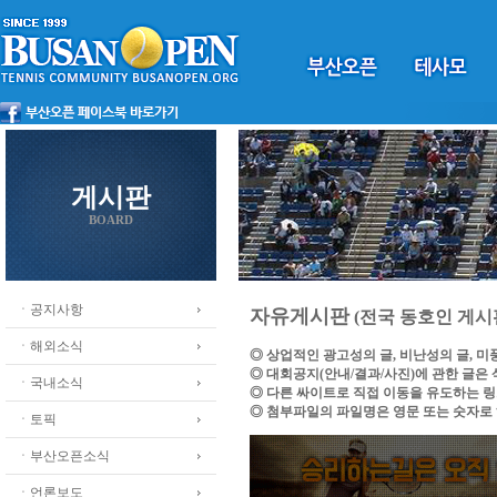
게시판
BOARD
ㆍ공지사항
자유게시판
(전국 동호인 게시
ㆍ해외소식
◎ 상업적인 광고성의 글, 비난성의 글, 
◎ 대회공지(안내/결과/사진)에 관한 글은
ㆍ국내소식
◎ 다른 싸이트로 직접 이동을 유도하는 
◎ 첨부파일의 파일명은 영문 또는 숫자로
ㆍ토픽
ㆍ부산오픈소식
ㆍ언론보도