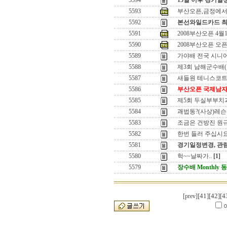
5594
15일 이후 경기일
5593
부산오픈,금정에서
5592
본선와일드카드 최
5591
2008부산오픈 4월
5590
2008부산오픈 오픈!
5589
가야배 전국 시니어
5588
제3회 남해군수배(
5587
새들원 테니스코트에
5586
부산오픈 국제남자
5585
제5회 두실부부치
5584
괘법동?(사상)레슨
5583
조금은 건방진 원
5582
한번 들러 주십시요
5581
경기일정변경, 관
5580
헉~~날짜가..
[1]
5579
장수배 Monthly
[41]
[42]
[4
[prev]