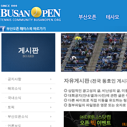
게시판
BOARD
ㆍ공지사항
자유게시판
(전국 동호인 게시
ㆍ해외소식
◎ 상업적인 광고성의 글, 비난성의 글, 
◎ 대회공지(안내/결과/사진)에 관한 글은
ㆍ국내소식
◎ 다른 싸이트로 직접 이동을 유도하는 
◎ 첨부파일의 파일명은 영문 또는 숫자로
ㆍ토픽
ㆍ부산오픈소식
ㆍ언론보도