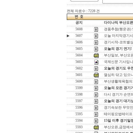
전체 자료수 : 7228 건
공지
다이나믹 부산오픈[
5608
경품추첨(행운권) 
▶
5607
오늘 마지막경기시
5606
경기시작-코트별
5605
오늘의 경기 연기!
5604
부산일보, 부산오
5603
국제신문 기사입니다
5602
오늘의 경기도 우
5601
열심히 닦고 있으나 
5600
부산생활체육협의
5599
오늘의 모든 경기
5598
다시 경기가 순연
5597
오늘의 경기 대기상
5596
경기속보란 무엇
5595
테이핑요법테이프
5594
15일 이후 경기일
5593
부산오픈,금정에서