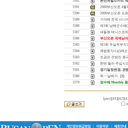
5592
본선와일드카드 최
5591
2008부산오픈 4월
5590
2008부산오픈 오픈!
5589
가야배 전국 시니어
5588
제3회 남해군수배(
5587
새들원 테니스코트에
5586
부산오픈 국제남자
5585
제5회 두실부부치
5584
괘법동?(사상)레슨
5583
조금은 건방진 원
5582
한번 들러 주십시요
5581
경기일정변경, 관
5580
헉~~날짜가..
[1]
5579
장수배 Monthly
[41]
[42]
[4
[prev]