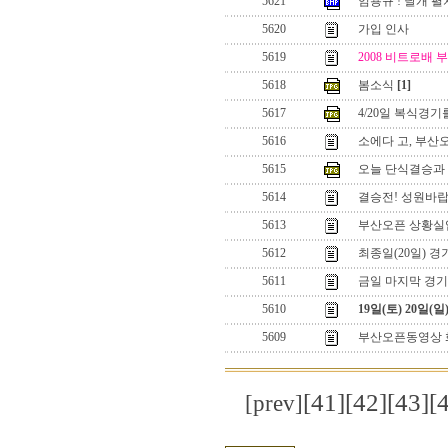
5621
임용규 ! 날개 펼
5620
가입 인사
5619
2008 비트로배 
5618
봄소식
[1]
5617
4/20일 복식경
5616
소에다 고, 부산
5615
오늘 단식결승과 
5614
결승전! 성원바랍
5613
부산오픈 상황실
5612
최종일(20일) 
5611
금일 마지막 경기
5610
19일(토) 20일(
5609
부산오픈동영상 
[41]
[42]
[43]
[
[prev]