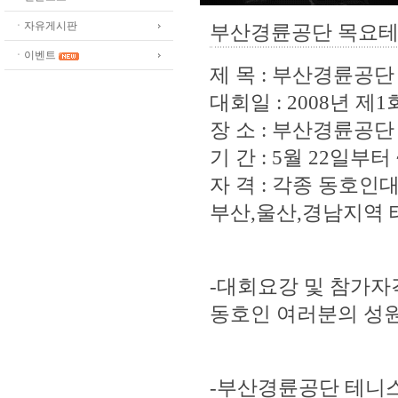
ㆍ자유게시판
부산경륜공단 목요테
ㆍ이벤트
제 목 : 부산경륜공
대회일 : 2008년 제1
장 소 : 부산경륜공
기 간 : 5월 22일부터
자 격 : 각종 동호인
부산,울산,경남지역
-대회요강 및 참가자
동호인 여러분의 성
-부산경륜공단 테니스