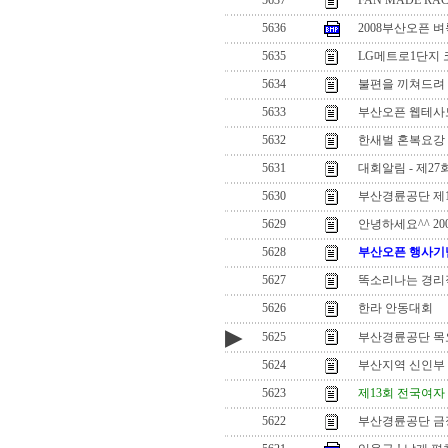
5637
FAN MADE RA
5636
2008부산오픈
5635
LG메트로1단지 코
5634
불편을 끼쳐드려
5633
부산오픈 웹테사모
5632
한새벌 혼복요강
5631
대회알림 - 제2
5630
부산경륜공단 제1
5629
안녕하세요^^ 2
5628
부산오픈 행사기념 
5627
똑소리나는 경리
5626
한라 안동대회
▶
5625
부산경륜공단 목
5624
부산지역 신인부 
5623
제13회 전국여자
5622
부산경륜공단 금