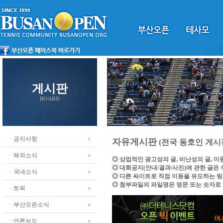
게시판
BOARD
ㆍ공지사항
자유게시판
(전국 동호인 게시
ㆍ해외소식
◎ 상업적인 광고성의 글, 비난성의 글, 
◎ 대회공지(안내/결과/사진)에 관한 글은
ㆍ국내소식
◎ 다른 싸이트로 직접 이동을 유도하는 
◎ 첨부파일의 파일명은 영문 또는 숫자로
ㆍ토픽
ㆍ부산오픈소식
ㆍ언론보도