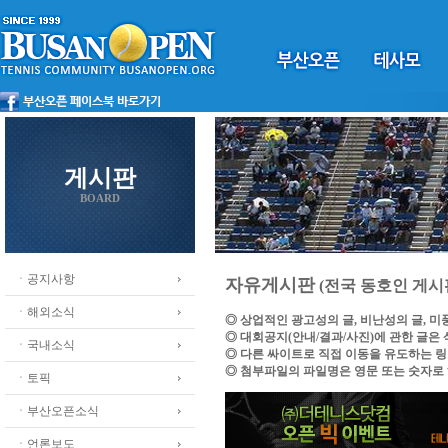
게시판
BOARD
ㆍ공지사항
자유게시판
(전국 동호인 게시
ㆍ해외소식
◎ 상업적인 광고성의 글, 비난성의 글, 
◎ 대회공지(안내/결과/사진)에 관한 글은
ㆍ국내소식
◎ 다른 싸이트로 직접 이동을 유도하는 
◎ 첨부파일의 파일명은 영문 또는 숫자로
ㆍ토픽
ㆍ부산오픈소식
ㆍ언론보도