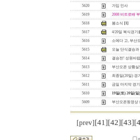
5620
가입 인사
5619
2008 비트로배 
5618
봄소식
[1]
5617
4/20일 복식경
5616
소에다 고, 부산
5615
오늘 단식결승과 
5614
결승전! 성원바랍
5613
부산오픈 상황실
5612
최종일(20일) 
5611
금일 마지막 경기
5610
19일(토) 20일(
5609
부산오픈동영상 
[41]
[42]
[43]
[
[prev]