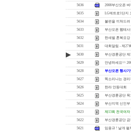
5636
2008부산오픈
5635
LG메트로1단지 코
5634
불편을 끼쳐드려
5633
부산오픈 웹테사모
5632
한새벌 혼복요강
5631
대회알림 - 제2
▶
5630
부산경륜공단 제1
5629
안녕하세요^^ 2
5628
부산오픈 행사기념 
5627
똑소리나는 경리
5626
한라 안동대회
5625
부산경륜공단 목
5624
부산지역 신인부 
5623
제13회 전국여자
5622
부산경륜공단 금
5621
임용규 ! 날개 펼