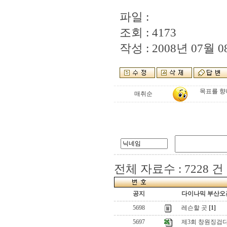
파일 :
조회 : 4173
작성 : 2008년 07월 08
목표를 향
매취순
전체 자료수 : 7228 건
공지
다이나믹 부산오픈
5698
레슨할 곳
[1]
5697
제3회 창원징검