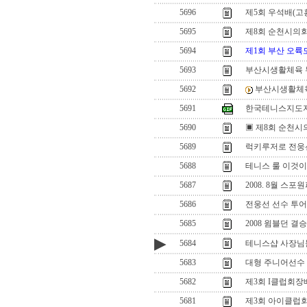
5696
제5회 우석배(고흥
5695
제8회 순천시의회
5694
제1회 부산 오
5693
부산시생활체육
5692
부산시생활체
5691
한국테니스지도자
5690
▣ 제8회 순천시
5689
럭키루저로 전웅
5688
테니스 룰 이것이
5687
2008. 8월 
5686
전웅선 선수 투어 
5685
2008 윔블던 결
▶
5684
테니스샵 사장님
5683
대형 주니어선수
5682
제3회 I클럽회
5681
제3회 아이클럽