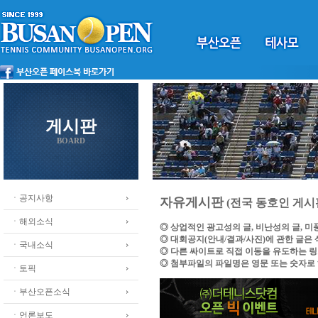
게시판
BOARD
ㆍ공지사항
자유게시판
(전국 동호인 게시
ㆍ해외소식
◎ 상업적인 광고성의 글, 비난성의 글, 
◎ 대회공지(안내/결과/사진)에 관한 글은
ㆍ국내소식
◎ 다른 싸이트로 직접 이동을 유도하는 
◎ 첨부파일의 파일명은 영문 또는 숫자로
ㆍ토픽
ㆍ부산오픈소식
ㆍ언론보도