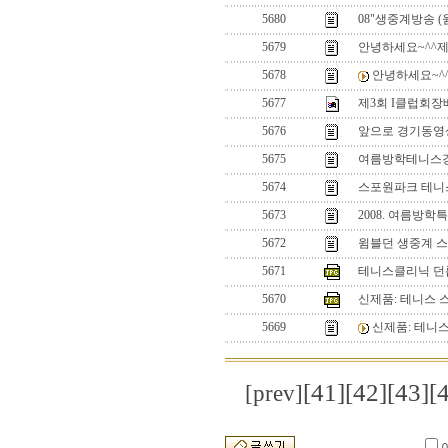
5680
08"생중계방송 
5679
안녕하세요~^^제고민
5678
안녕하세요~^^제
5677
제3회 I클럽회
5676
앞으로 경기동영
5675
여름방학테니스
5674
스포원파크 테니
5673
2008. 여름방
5672
윔블던 생중계 스
5671
테니스클리닉 던
5670
신제품: 테니스 
5669
신제품: 테니
[41]
[42]
[43]
[
[prev]