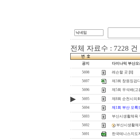
전체 자료수 : 7228 건
공지
다이나믹 부산오픈
5698
레슨할 곳
[1]
5697
제3회 창원징검
5696
제5회 우석배(고흥
▶
5695
제8회 순천시의회
5694
제1회 부산 오
5693
부산시생활체육
5692
부산시생활체
5691
한국테니스지도자