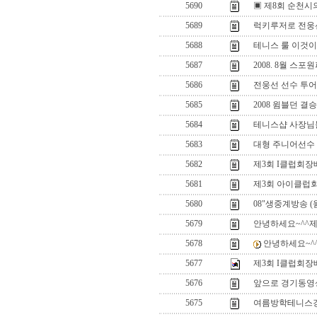
5690
▣ 제8회 순천시
5689
럭키루저로 전웅
5688
테니스 룰 이것이
5687
2008. 8월 
5686
전웅선 선수 투어 
5685
2008 윔블던 결
5684
테니스샵 사장님
5683
대형 주니어선수
5682
제3회 I클럽회
5681
제3회 아이클럽
5680
08"생중계방송 
5679
안녕하세요~^^제고민
5678
안녕하세요~^^제
5677
제3회 I클럽회
5676
앞으로 경기동영
5675
여름방학테니스