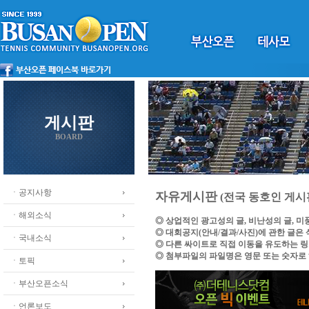
게시판
BOARD
ㆍ공지사항
자유게시판
(전국 동호인 게시
ㆍ해외소식
◎ 상업적인 광고성의 글, 비난성의 글, 
◎ 대회공지(안내/결과/사진)에 관한 글은
ㆍ국내소식
◎ 다른 싸이트로 직접 이동을 유도하는 
◎ 첨부파일의 파일명은 영문 또는 숫자로
ㆍ토픽
ㆍ부산오픈소식
ㆍ언론보도