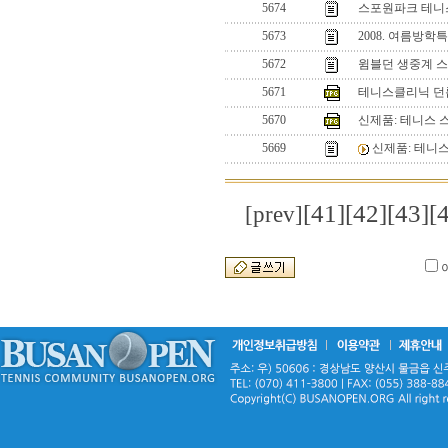
5674
스포원파크 테니
5673
2008. 여름방
5672
윔블던 생중계 스
5671
테니스클리닉 던
5670
신제품: 테니스 
5669
신제품: 테니
[41]
[42]
[43]
[
[prev]