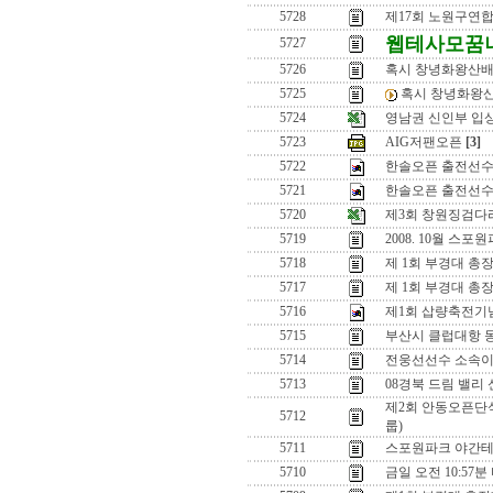
5728
제17회 노원구연
웹테사모꿈
5727
5726
혹시 창녕화왕산배 
5725
혹시 창녕화왕산
5724
영남권 신인부 입
5723
AIG저팬오픈
[3]
5722
한솔오픈 출전선수
5721
한솔오픈 출전선수
5720
제3회 창원징검다
5719
2008. 10월 
5718
제 1회 부경대 총
5717
제 1회 부경대 총
5716
제1회 삽량축전기
5715
부산시 클럽대항 동
5714
전웅선선수 소속이
5713
08경북 드림 밸리
제2회 안동오픈단식
5712
룹)
5711
스포원파크 야간테
5710
금일 오전 10:57