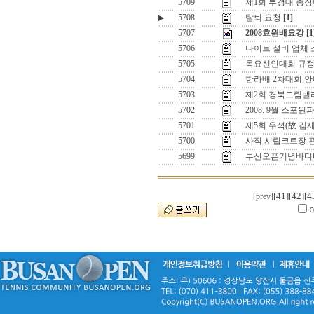
5709
제1회 부경대 총
▶
5708
탈퇴 요청
[1]
5707
2008효원배요강
[1
5706
나이트 설비 업체
5705
목요신인대회 규정
5704
한라배 2차대회 
5703
제2회 경북드림밸리
5702
2008. 9월 스
5701
제5회 우석(故 김
5700
사직 시립코트장 관
5699
부산오픈기념바디
[41]
[42]
[4
[prev]