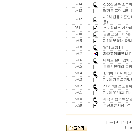
5714
전웅선선수 소속이
5713
08경북 드림 밸리
제2회 안동오픈단식
5712
룹)
5711
스포원파크 야간테
5710
금일 오전 10:57
5709
제1회 부경대 총
5708
탈퇴 요청
[1]
5707
2008효원배요강
[1
5706
나이트 설비 업체
5705
목요신인대회 규정
5704
한라배 2차대회 
5703
제2회 경북드림밸리
5702
2008. 9월 스
5701
제5회 우석(故 김
5700
사직 시립코트장 관
5699
부산오픈기념바디
[41]
[42]
[4
[prev]