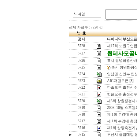
전체 자료수 : 7228 건
공지
다이나믹 부산오픈[
5728
제17회 노원구연
웹테사모꿈
5727
5726
혹시 창녕화왕산배 
5725
혹시 창녕화왕산
5724
영남권 신인부 입
5723
AIG저팬오픈
[3]
5722
한솔오픈 출전선수
5721
한솔오픈 출전선수
5720
제3회 창원징검다
5719
2008. 10월 
5718
제 1회 부경대 총
5717
제 1회 부경대 총
5716
제1회 삽량축전기
▶
5715
부산시 클럽대항 동