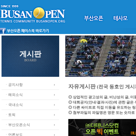
게시판
BOARD
ㆍ공지사항
자유게시판
(전국 동호인 게시
ㆍ해외소식
◎ 상업적인 광고성의 글, 비난성의 글, 
◎ 대회공지(안내/결과/사진)에 관한 글은
ㆍ국내소식
◎ 다른 싸이트로 직접 이동을 유도하는 
◎ 첨부파일의 파일명은 영문 또는 숫자로
ㆍ토픽
ㆍ부산오픈소식
ㆍ언론보도