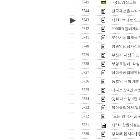
5745
남양산코트
5744
전국체전을 다녀와
▶
5743
제1회 액티브 양
5742
20008효원배개
5741
부산시생활체육
5740
창원영남남자신
5739
부산시 사상구 모
5738
부당효원배..각
5737
삼성중공업배영
5736
동호인 대회 개최측
5735
테니스장 4면 복토.
5734
테니스장 4면 복
5733
북이클럽에서 알
5732
"모든 언어가 꿈
5731
제2회 창원시설
5730
생각해 봅시다
[1