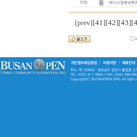
5729
테니스장펜션추천
[41]
[42]
[43]
[
[prev]