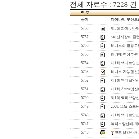
전체 자료수 : 7228 건
공지
다이나믹 부산오픈
5758
제5회 파마 ․ 
5757
<마산시장배 클럽
5756
테니스화 밑창교
5755
한라배 여성부/
5754
제1회 액티브양
5753
테니스 가능펜션(
5752
제1회 액티브양
5751
제1회 Active
5750
제1회 액티브양
5749
2008. 11월 
5748
제1회 액티브양
5747
액티브양산배-개
5746
액티브양산배 