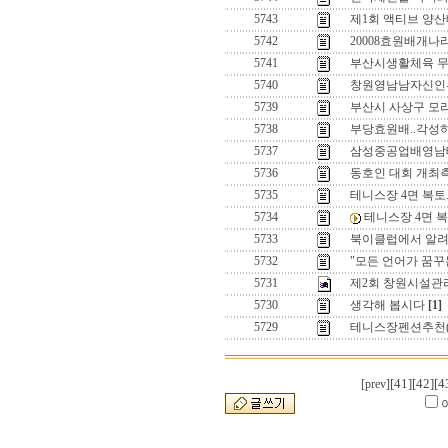
5743
제1회 액티브 양
5742
20008효원배개
5741
부산시생활체육 
5740
창원영남남자신인
5739
부산시 사상구 모
5738
부당효원배..각성
5737
삼성중공업배영남
5736
동호인 대회 개최측에
5735
테니스장 4면 복토..
5734
테니스장 4면 복토
5733
북이클럽에서 알려
5732
"모든 언어가 꿈꾸
5731
제2회 창원시설
5730
생각해 봅시다
[1]
5729
테니스장펜션추천(
[41]
[42]
[4
[prev]