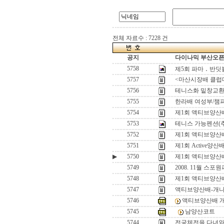
전체 자료수 : 7228 건
공지
다이나믹 부산오픈[
5758
제5회 파마 ․ 
5757
<마산시장배 클럽
5756
테니스화 밑창교환
5755
한라배 여성부/챔
5754
제1회 액티브양산
5753
테니스 가능펜션(
5752
제1회 액티브양산
5751
제1회 Active양
▶
5750
제1회 액티브양산
5749
2008. 11월 
5748
제1회 액티브양산
5747
액티브양산배-개나
5746
액티브양산배 
5745
남양산코트
5744
전국체전을 다녀와서