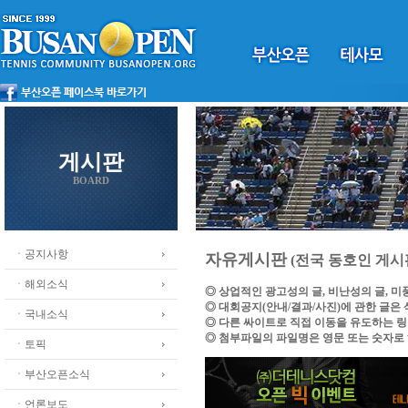
게시판
BOARD
ㆍ공지사항
자유게시판
(전국 동호인 게시
ㆍ해외소식
◎ 상업적인 광고성의 글, 비난성의 글, 
◎ 대회공지(안내/결과/사진)에 관한 글은
ㆍ국내소식
◎ 다른 싸이트로 직접 이동을 유도하는 
◎ 첨부파일의 파일명은 영문 또는 숫자로
ㆍ토픽
ㆍ부산오픈소식
ㆍ언론보도