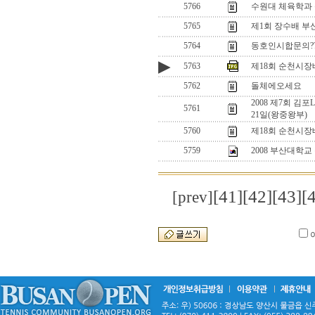
5766
수원대 체육학과 
5765
제1회 장수배 부
5764
동호인시합문의??
▶
5763
제18회 순천시
5762
돌체에오세요
2008 제7회 김
5761
21일(왕중왕부)
5760
제18회 순천시장
5759
2008 부산대학교
[41]
[42]
[43]
[
[prev]