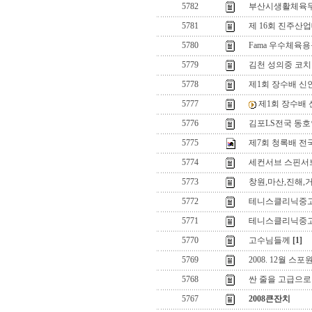
5782
부산시생활체육
5781
제 16회 진주
5780
Fama 우수체육
5779
김천 성의중 코
5778
제1회 장수배 신
5777
제1회 장수배 
5776
김포LS전국 동호
5775
제7회 청록배 전
5774
세컨서브 스핀서
5773
창원,마산,진해,
5772
테니스클리닉중
5771
테니스클리닉중
5770
고수님들께
[1]
5769
2008. 12월 
5768
싼 줄을 고급으로
5767
2008큰잔치