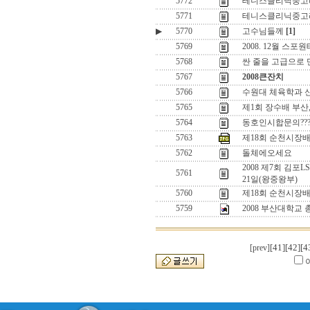
5772
테니스클리닉중고
5771
테니스클리닉중고
▶
5770
고수님들께
[1]
5769
2008. 12월 
5768
싼 줄을 고급으로
5767
2008큰잔치
5766
수원대 체육학과 신
5765
제1회 장수배 부산
5764
동호인시합문의???
5763
제18회 순천시장
5762
돌체에오세요
2008 제7회 김포
5761
21일(왕중왕부)
5760
제18회 순천시장배
5759
2008 부산대학교 
[41]
[42]
[4
[prev]