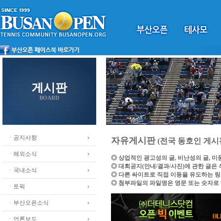
게시판
BOARD
ㆍ공지사항
자유게시판
(전국 동호인 게시
ㆍ해외소식
◎ 상업적인 광고성의 글, 비난성의 글, 
◎ 대회공지(안내/결과/사진)에 관한 글은
ㆍ국내소식
◎ 다른 싸이트로 직접 이동을 유도하는 
◎ 첨부파일의 파일명은 영문 또는 숫자로
ㆍ토픽
ㆍ부산오픈소식
ㆍ언론보도