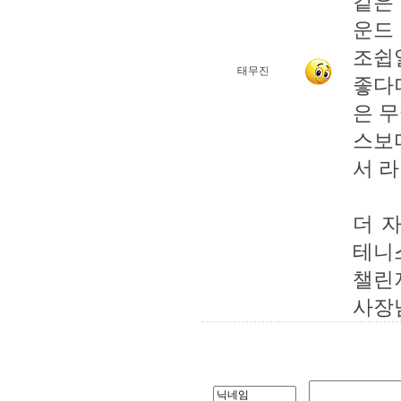
같은 
운드
조쉽일
태무진
좋다
은 
스보
서 
더 자
테니
챌린
사장