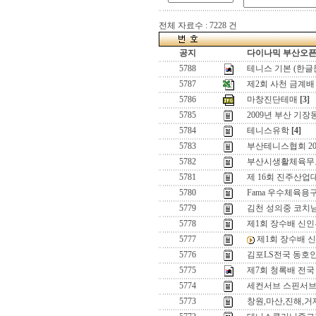
전체 자료수 : 7228 건
공지
다이나믹 부산오픈[
5788
테니스 기본 (한글
5787
제2회 사천 금계배
5786
마창진단테매
[3]
5785
2009년 부산 기
5784
테니스유학
[4]
5783
부산테니스협회 2
5782
부산시생활체육무
5781
제 16회 진주산
5780
Fama 우수체육
5779
김천 성의중 코치
5778
제1회 장수배 신인
5777
제1회 장수배 
5776
김포LS전국 동호인
5775
제7회 청록배 전국
5774
세컨서브 스핀서
5773
창원,마산,진해,